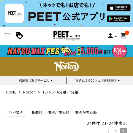
0
person
shopping_cart
店舗受け取りサービス
税込¥16,000以上で送料無料
新規会員登録｜ログイン
HOME
Norton
Tシャツ・6分袖・7分袖
ご利用ガイド
並び替え
新着順
価格が安い順
価格が高い順
24
件中
21
-
24
件表示
search
1
2