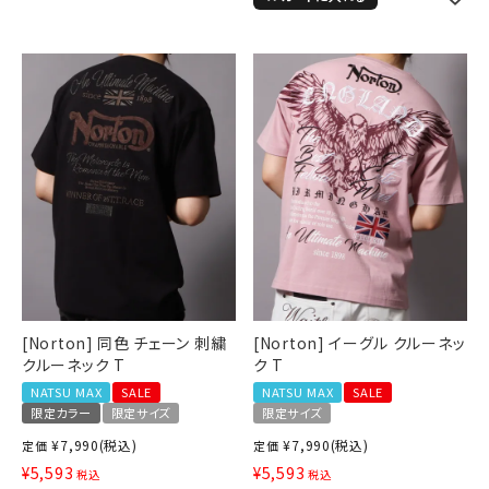
詳しい条件から探す
[Norton] 同色 チェーン 刺繍
[Norton] イーグル クルーネッ
クルーネック T
ク T
NATSU MAX
SALE
NATSU MAX
SALE
限定カラー
限定サイズ
限定サイズ
¥
7,990
(税込)
¥
7,990
(税込)
定価
定価
¥
5,593
¥
5,593
税込
税込