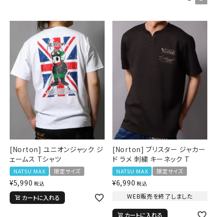
ブランドメニュー
新商品
カテゴリー
スタイリング
ニュース・特集
ランキング
[Norton] ユニオンジャック ジ
[Norton] ブリスター ジャカー
ェームス Tシャツ
ド ラメ 刺繍 キーネック T
お問い合わせ
NATSU MAX
限定サイズ
NATSU MAX
限定サイズ
¥
5,990
¥
6,990
税込
税込
WEB販売を終了しました
カートに入れる
カートに入れる