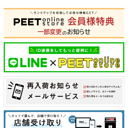
S
M
L
XL
XXL
XXXL
29inc
30inc
32inc
34inc
36inc
38inc
40inc
KIDS
カラー
tune
絞り込んで検索する