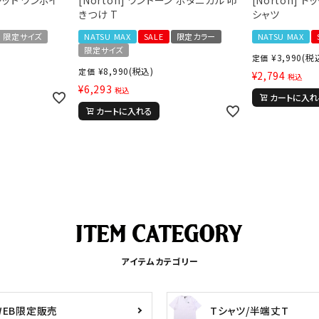
L
XXL
XXXL
きつけ T
シャツ
inc
36inc
38inc
40inc
KIDS
限定サイズ
NATSU MAX
SALE
限定カラー
NATSU MAX
限定サイズ
¥
3,990
(税
定価
¥
8,990
(税込)
定価
¥
2,794
税込
¥
6,293
税込
カートに入れ
絞り込んで検索する
tune
カートに入れる
アイテムカテゴリー
WEB限定販売
Tシャツ/半端丈T