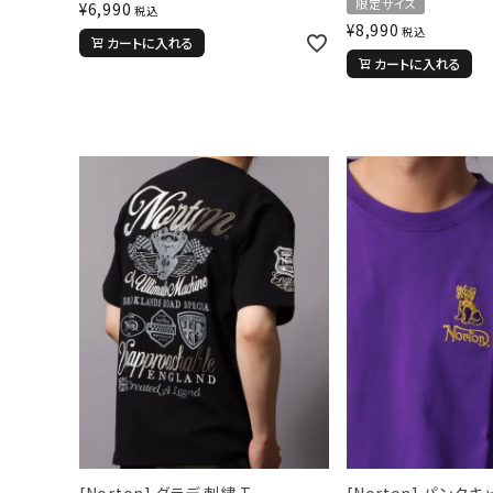
限定サイズ
¥
6,990
税込
¥
8,990
税込
カートに入れる
カートに入れる
キーワードから探す
価格か
search
カテゴリ
サイズ
[Norton] グラデ 刺繍 T
[Norton] パンク