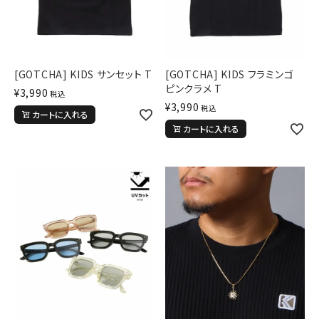
[GOTCHA] KIDS サンセット T
[GOTCHA] KIDS フラミンゴ
キーワードから探す
ピンクラメ T
¥
3,990
税込
¥
3,990
search
税込
カートに入れる
カートに入れる
価格から探す
円 ～
円
並び順
カテゴリ
サイズ