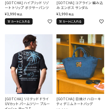
[GOTCHA] ハイブリッド リゾ
[GOTCHA] コアライン 編み込
ート トリップ ボクサーパンツ
み エンボス サンダル
¥
3,990
¥
3,990
税込
税込
カートに入れる
カートに入れる
[GOTCHA] リミテッド ドライ
[GOTCHA] 日焼け ハローキ
UVカット パームツリー ブルー
ティ デニム トートバッグ
イッシュ サーフ T