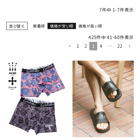
7
件中
1
-
7
件表示
並び替え
新着順
価格が安い順
価格が高い順
425
件中
41
-
60
件表示
1
2
3
4
…
22