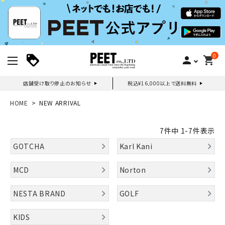
0
person
shopping_cart
店舗受け取り停止のお知らせ
税込¥16,000以上で送料無料
新規会員登録｜ログイン
HOME
NEW ARRIVAL
ご利用ガイド
7
件中
1
-
7
件表示
GOTCHA
Karl Kani
search
MCD
Norton
NESTA BRAND
GOLF
詳しい条件から探す
KIDS