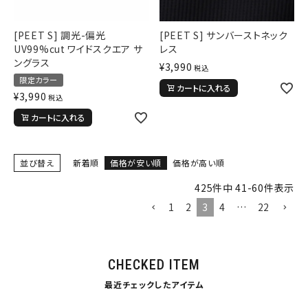
S
M
L
XL
XXL
XXXL
[PEET S] 調光-偏光
[PEET S] サンバーストネック
29inc
30inc
32inc
UV99%cut ワイドスクエア サ
レス
34inc
36inc
38inc
ングラス
¥
3,990
税込
40inc
KIDS
限定カラー
カートに入れる
カラー
¥
3,990
税込
カートに入れる
並び替え
新着順
価格が安い順
価格が高い順
425
件中
41
-
60
件表示
tune
絞り込んで検索する
1
2
3
4
…
22
CHECKED ITEM
最近チェックしたアイテム