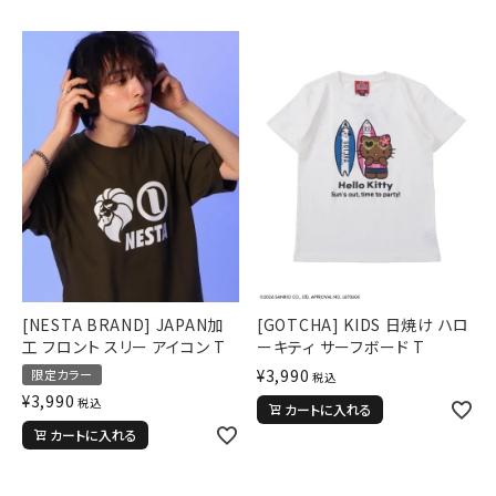
[NESTA BRAND] JAPAN加
[GOTCHA] KIDS 日焼け ハロ
工 フロント スリー アイコン T
ーキティ サーフボード T
¥
3,990
限定カラー
税込
¥
3,990
税込
カートに入れる
カートに入れる