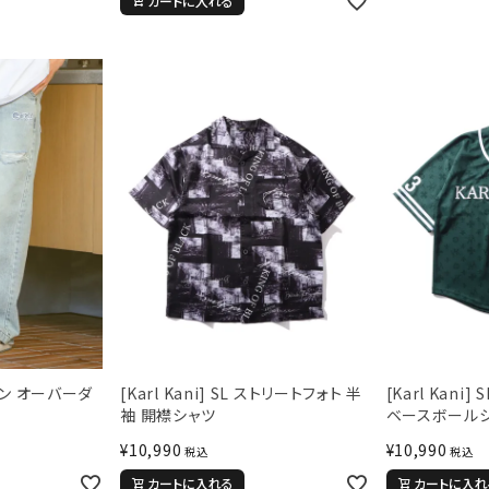
カートに入れる
ら探す
並び順
円 ～
円
イン オーバーダ
[Karl Kani] SL ストリートフォト 半
[Karl Kani
袖 開襟シャツ
ベースボール
¥
10,990
¥
10,990
税込
税込
カートに入れる
カートに入れ