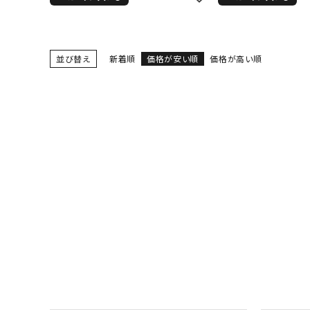
サイズ
S
M
L
X
29inc
30inc
32inc
34
並び替え
新着順
価格が安い順
価格が高い順
カラー