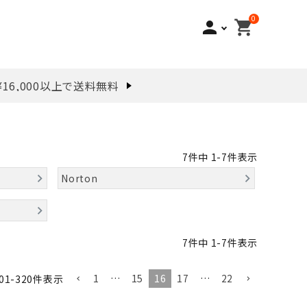
0
person
shopping_cart
¥16,000以上で送料無料
7
件中
1
-
7
件表示
Norton
7
件中
1
-
7
件表示
1
…
15
16
17
…
22
01
-
320
件表示