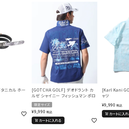
 ボタニカル ホー
[GOTCHA GOLF] デオドラント カ
[Karl Kani
ルゼ シャイニー フィッシュマン ポロ
ャツ
¥
9,990
限定サイズ
税込
¥
9,990
税込
カートに入れ
カートに入れる