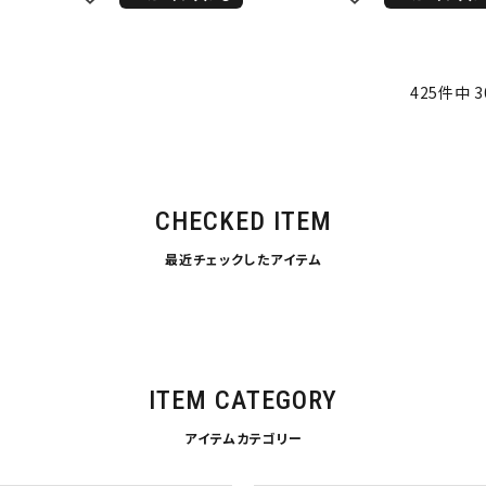
L
XXL
XXXL
inc
36inc
38inc
40inc
KIDS
425
件中
3
絞り込んで検索する
tune
CHECKED ITEM
最近チェックしたアイテム
ITEM CATEGORY
アイテムカテゴリー