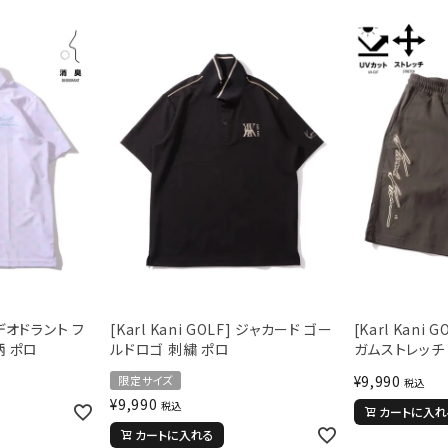
] デオドラント フ
[Karl Kani GOLF] ジャカード ゴー
[Karl Kani 
柄 ポロ
ルドロゴ 刺繍 ポロ
ガムストレッチ
¥
9,990
限定サイズ
税込
¥
9,990
税込
カートに入れ
カートに入れる