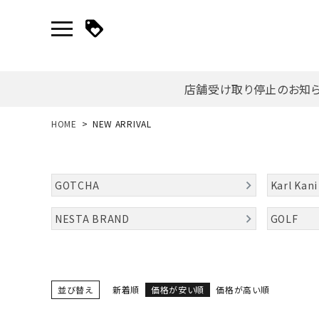
店舗受け取り停止のお知
新規会員登録｜ログイン
HOME
NEW ARRIVAL
ご利用ガイド
GOTCHA
Karl Kani
search
NESTA BRAND
GOLF
詳しい条件から探す
並び替え
新着順
価格が安い順
価格が高い順