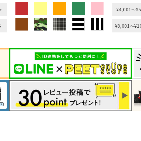
c
¥4,001〜¥5
S
¥8,001〜¥1