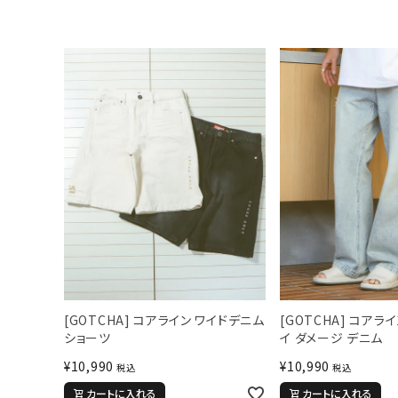
キーワードから探す
価格か
search
[GOTCHA] コアライン ワイドデニム
[GOTCHA] コアラ
カテゴリ
ショーツ
イ ダメージ デニム
¥
10,990
¥
10,990
税込
税込
カートに入れる
カートに入れる