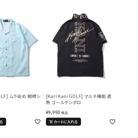
 GOLF] ムラ染め 開襟シ
[Karl Kani GOLF] マルチ機能 遮
熱 ゴールデンポロ
¥
9,990
税込
る
カートに入れる