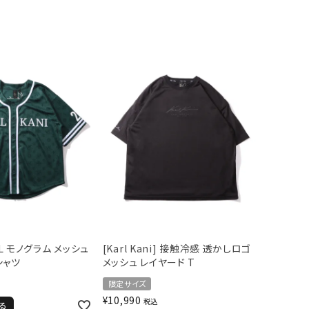
] SL モノグラム メッシュ
[Karl Kani] 接触冷感 透かしロゴ
シャツ
メッシュ レイヤード T
限定サイズ
¥
10,990
税込
る