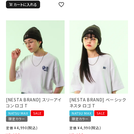
カートに入れる
[NESTA BRAND] スリーアイ
[NESTA BRAND] ベーシック
コン ロゴ T
ネスタ ロゴ T
キーワードから探す
NATSU MAX
SALE
NATSU MAX
SALE
search
限定カラー
限定カラー
¥
4,990
(税込)
¥
4,990
(税込)
定価
定価
価格から探す