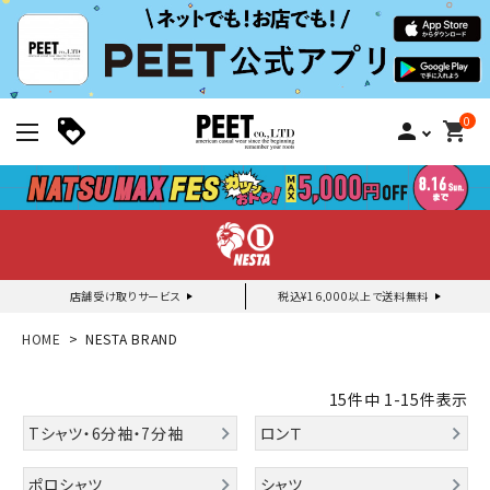
0
person
shopping_cart
店舗受け取りサービス
税込¥16,000以上で送料無料
新規会員登録｜ログイン
HOME
NESTA BRAND
ご利用ガイド
15
件中
1
-
15
件表示
Tシャツ・6分袖・7分袖
ロンＴ
search
ポロシャツ
シャツ