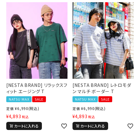
[NESTA BRAND] リラックスフ
[NESTA BRAND] レトロモダ
ィット エージング T
ン マルチ ボーダー T
NATSU MAX
SALE
NATSU MAX
SALE
¥
6,990
(税込)
¥
6,990
(税込)
定価
定価
¥
4,893
¥
4,893
税込
税込
カートに入れる
カートに入れる