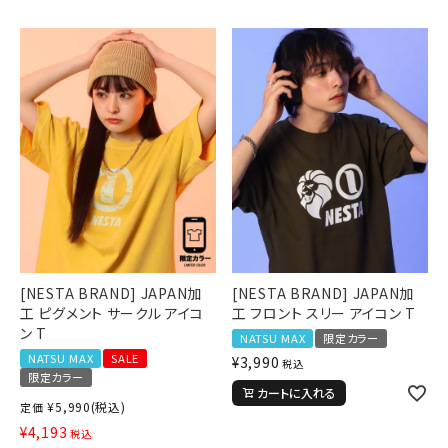
[NESTA BRAND] JAPAN加
[NESTA BRAND] JAPAN加
工 ピグメント サークル アイコ
工 フロント スリー アイコン T
ン T
NATSU MAX
限定カラー
NATSU MAX
SALE
¥
3,990
税込
限定カラー
カートに入れる
¥
5,990
(税込)
定価
¥
4,193
税込