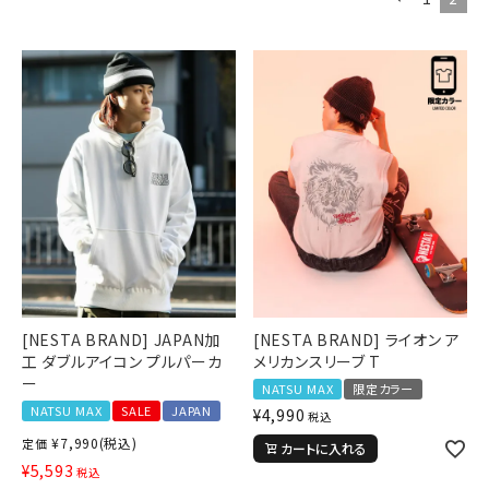
詳しい条件から探す
[NESTA BRAND] JAPAN加
[NESTA BRAND] ライオン ア
工 ダブルアイコン プルパーカ
メリカンスリーブ T
ー
NATSU MAX
限定カラー
NATSU MAX
SALE
JAPAN
¥
4,990
税込
¥
7,990
(税込)
定価
カートに入れる
¥
5,593
税込