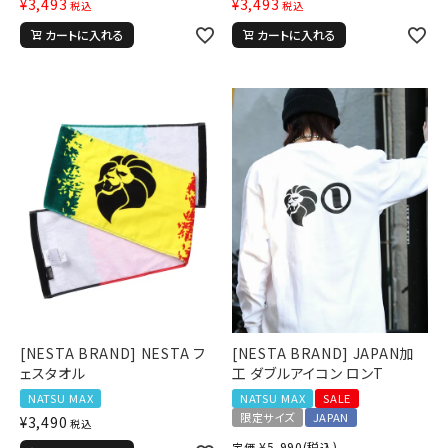
¥
3,493
¥
3,493
税込
税込
円 ～
円
カートに入れる
カートに入れる
並び順
カテゴリ
サイズ
S
M
L
XL
XXL
XXXL
29inc
30inc
32inc
34inc
36inc
38inc
40inc
KIDS
[NESTA BRAND] NESTA フ
[NESTA BRAND] JAPAN加
ェスタオル
工 ダブルアイコン ロンT
カラー
NATSU MAX
NATSU MAX
SALE
限定サイズ
JAPAN
¥
3,490
税込
¥
5,990
(税込)
定価