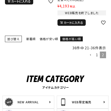
カートに入れる
¥
4,193
税込
WEB販売を終了しました
tune
絞り込んで検索する
カートに入れる
並び替え
新着順
価格が安い順
価格が高い順
36
件中
21
-
36
件表示
1
2
アイテムカテゴリー
NEW ARRIVAL
WEB限定販売