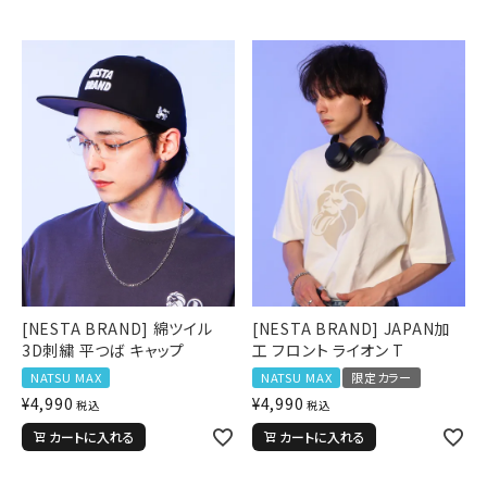
[NESTA BRAND] 綿ツイル
[NESTA BRAND] JAPAN加
3D刺繍 平つば キャップ
工 フロント ライオン T
NATSU MAX
NATSU MAX
限定カラー
¥
4,990
¥
4,990
税込
税込
カートに入れる
カートに入れる