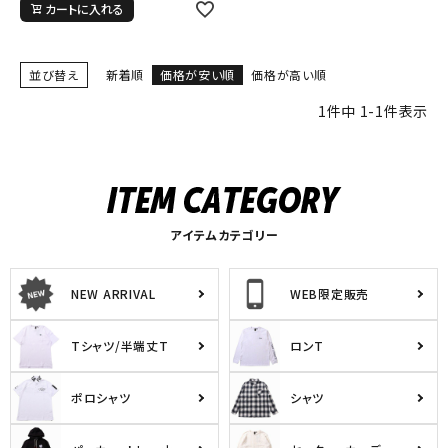
カートに入れる
詳しい条件から探す
並び替え
新着順
価格が安い順
価格が高い順
1
件中
1
-
1
件表示
アイテムカテゴリー
NEW ARRIVAL
WEB限定販売
Tシャツ/半端丈T
ロンT
ポロシャツ
シャツ