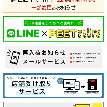
並び順
カテゴリ
サイズ
S
M
L
XL
XXL
XXXL
29inc
30inc
32inc
34inc
36inc
38inc
40inc
KIDS
カラー