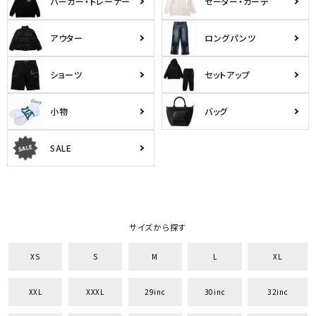
パーカー・トレーナー
セーター・カーデ
アウター
ロングパンツ
ショーツ
セットアップ
小物
バッグ
SALE
サイズから探す
XS
S
M
L
XL
XXL
XXXL
29inc
30inc
32inc