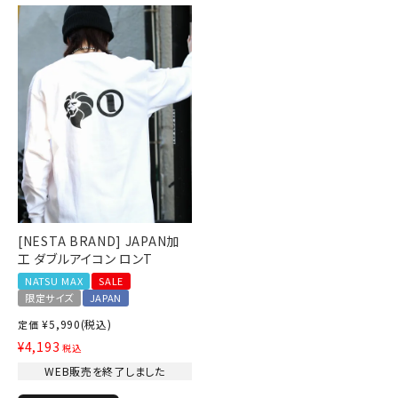
ブランドメニュー
新商品
カテゴリー
スタイリング
ニュース・特集
[NESTA BRAND] JAPAN加
ランキング
工 ダブルアイコン ロンT
NATSU MAX
SALE
お問い合わせ
限定サイズ
JAPAN
¥
5,990
(税込)
定価
¥
4,193
税込
WEB販売を終了しました