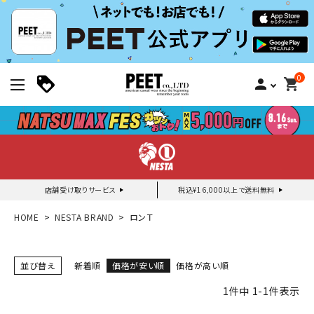
0
person
shopping_cart
店舗受け取りサービス
税込¥16,000以上で送料無料
新規会員登録｜ログイン
HOME
NESTA BRAND
ロンＴ
ご利用ガイド
並び替え
新着順
価格が安い順
価格が高い順
1
件中
1
-
1
件表示
search