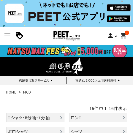
0
person
shopping_cart
店舗受け取りサービス
税込¥16,000以上で送料無料
新規会員登録｜ログイン
HOME
MCD
ご利用ガイド
16
件中
1
-
16
件表示
Tシャツ・6分袖・7分袖
ロンT
search
ポロシャツ
シャツ