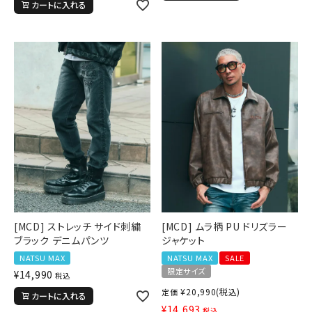
カートに入れる
[MCD] ストレッチ サイド刺繍
[MCD] ムラ柄 PU ドリズラー
ブラック デニムパンツ
ジャケット
NATSU MAX
NATSU MAX
SALE
限定サイズ
¥
14,990
税込
¥
20,990
(税込)
定価
カートに入れる
¥
14,693
税込