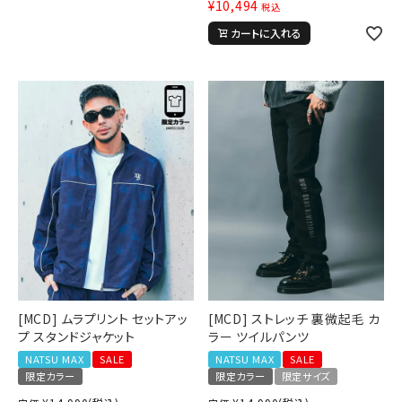
¥
10,494
税込
円 ～
円
カートに入れる
並び順
カテゴリ
サイズ
S
M
L
XL
XXL
XXXL
29inc
30inc
32inc
34inc
36inc
38inc
40inc
KIDS
[MCD] ムラプリント セットアッ
[MCD] ストレッチ 裏微起毛 カ
カラー
プ スタンドジャケット
ラー ツイルパンツ
NATSU MAX
SALE
NATSU MAX
SALE
限定カラー
限定カラー
限定サイズ