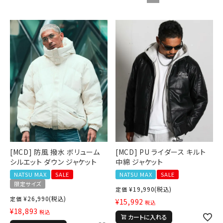
詳しい条件から探す
[MCD] 防風 撥水 ボリューム
[MCD] PU ライダース キルト
シルエット ダウン ジャケット
中綿 ジャケット
NATSU MAX
SALE
NATSU MAX
SALE
限定サイズ
¥
19,990
(税込)
定価
¥
26,990
(税込)
定価
¥
15,992
税込
¥
18,893
税込
カートに入れる