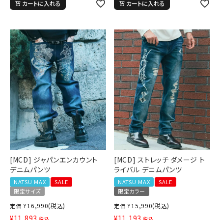
カートに入れる
カートに入れる
[MCD] ジャパンエンカウント
[MCD] ストレッチ ダメージ ト
デニムパンツ
ライバル デニムパンツ
NATSU MAX
SALE
NATSU MAX
SALE
限定サイズ
限定カラー
¥
16,990
(税込)
¥
15,990
(税込)
定価
定価
¥
11,893
¥
11,193
税込
税込