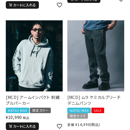
カートに入れる
[MCD] アームインパクト 刺繍
[MCD] ムラ ケミカルブリーチ
キーワードから探す
プルパーカー
デニムパンツ
search
NATSU MAX
限定カラー
NATSU MAX
SALE
限定サイズ
¥
10,990
税込
価格から探す
¥
14,990
(税込)
定価
カートに入れる