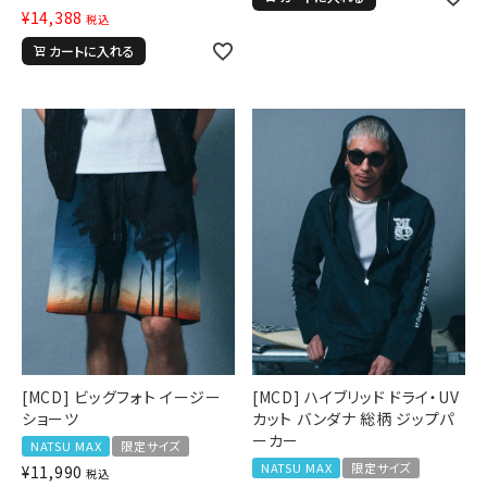
¥
14,388
税込
カートに入れる
[MCD] ビッグフォト イージー
[MCD] ハイブリッド ドライ・UV
ショーツ
カット バンダナ 総柄 ジップパ
ーカー
NATSU MAX
限定サイズ
NATSU MAX
限定サイズ
¥
11,990
税込