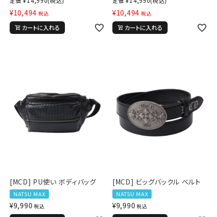
¥
14,990
(税込)
¥
14,990
(税込)
定価
定価
¥
10,494
¥
10,494
税込
税込
tune
絞り込んで検索する
カートに入れる
カートに入れる
[MCD] PU使い ボディバッグ
[MCD] ビッグバックル ベルト
NATSU MAX
NATSU MAX
¥
9,990
¥
9,990
税込
税込