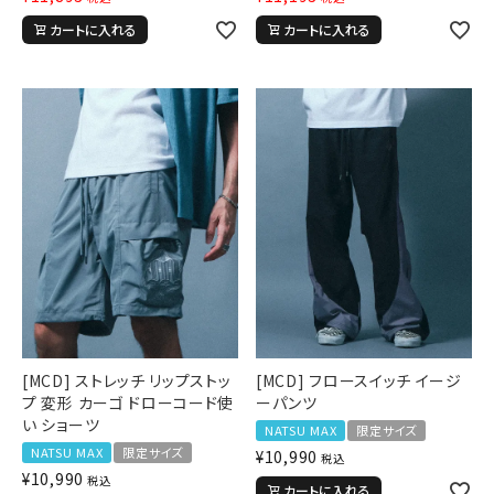
カートに入れる
カートに入れる
[MCD] ストレッチ リップストッ
[MCD] フロースイッチ イージ
プ 変形 カーゴ ドローコード使
ーパンツ
い ショーツ
NATSU MAX
限定サイズ
NATSU MAX
限定サイズ
¥
10,990
税込
¥
10,990
税込
カートに入れる