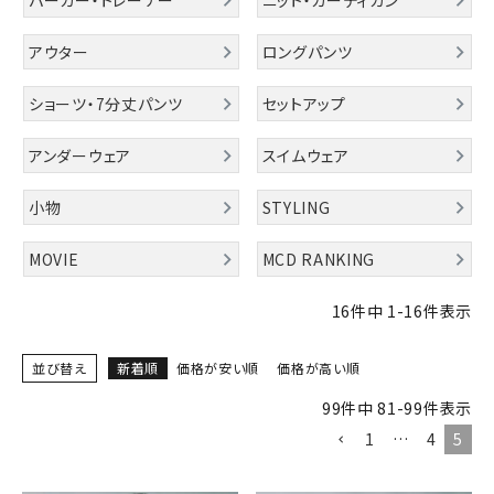
パーカー・トレーナー
ニット・カーディガン
ブランドメニュー
アウター
ロングパンツ
新商品
ショーツ・7分丈パンツ
セットアップ
カテゴリー
アンダーウェア
スイムウェア
スタイリング
小物
STYLING
ニュース・特集
MOVIE
MCD RANKING
ランキング
16
件中
1
-
16
件表示
お問い合わせ
並び替え
新着順
価格が安い順
価格が高い順
99
件中
81
-
99
件表示
1
…
4
5