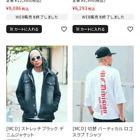
¥
12,980
(税込)
¥
8,990
(税込)
定価
定価
¥
9,086
¥
6,293
税込
税込
WEB販売を終了しました
WEB販売を終了しました
カートに入れる
カートに入れる
[MCD] ストレッチ ブラック デ
[MCD] 切替 バーティカル ロゴ
ニムジャケット
スラブ Tシャツ