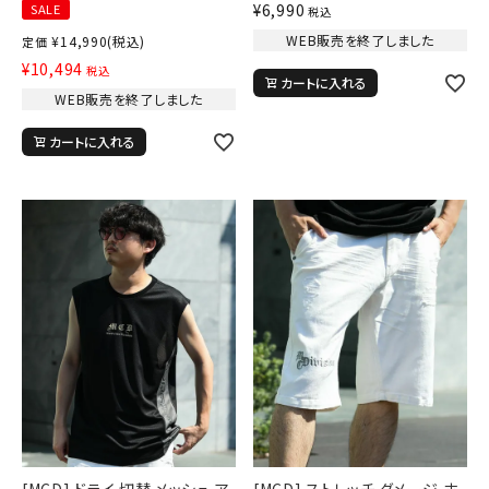
¥
6,990
SALE
税込
WEB販売を終了しました
¥
14,990
(税込)
定価
¥
10,494
税込
カートに入れる
WEB販売を終了しました
カートに入れる
[MCD] ドライ 切替 メッシュ ア
[MCD] ストレッチ ダメージ ホ