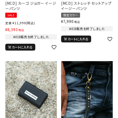
[MCD] カーゴ ジョガー イージ
[MCD] ストレッチ セットアップ
search
ーパンツ
イージーパンツ
SALE
限定カラー
価格から探す
¥
7,990
税込
¥
11,990
(税込)
定価
円 ～
円
WEB販売を終了しました
¥
8,393
税込
WEB販売を終了しました
並び順
カートに入れる
カートに入れる
カテゴリ
サイズ
S
M
L
XL
XXL
XXXL
29inc
30inc
32inc
34inc
36inc
38inc
40inc
KIDS