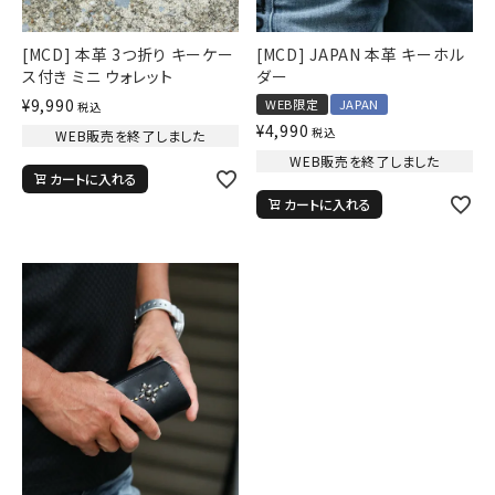
カラー
[MCD] 本革 3つ折り キーケー
[MCD] JAPAN 本革 キーホル
ス付き ミニ ウォレット
ダー
¥
9,990
WEB限定
JAPAN
税込
¥
4,990
税込
WEB販売を終了しました
WEB販売を終了しました
tune
絞り込んで検索する
カートに入れる
カートに入れる