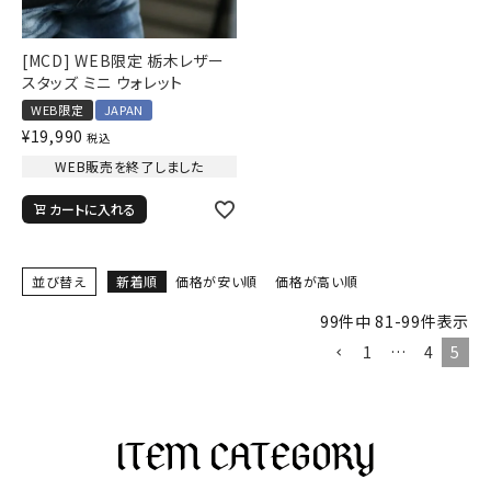
[MCD] WEB限定 栃木レザー
スタッズ ミニ ウォレット
WEB限定
JAPAN
¥
19,990
税込
WEB販売を終了しました
カートに入れる
並び替え
新着順
価格が安い順
価格が高い順
99
件中
81
-
99
件表示
1
…
4
5