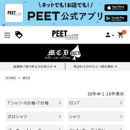
0
person
shopping_cart
店舗受け取り停止のお知らせ
税込¥16,000以上で送料無料
新規会員登録｜ログイン
HOME
MCD
ご利用ガイド
16
件中
1
-
16
件表示
Tシャツ・6分袖・7分袖
ロンT
search
ポロシャツ
シャツ