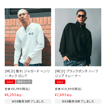
[MCD] 膨れ ジャガード ヘンリ
[MCD] ブラックポンチ ハーフ
ーネック ロンT
ジップ トレーナー
SALE
限定サイズ
SALE
¥
8,990
(税込)
¥
10,990
(税込)
定価
定価
¥
6,293
¥
7,693
税込
税込
WEB販売を終了しました
WEB販売を終了しました