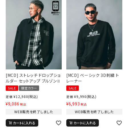
詳しい条件から探す
[MCD] ストレッチ ドロップショ
[MCD] ベーシック 3D刺繍 ト
ルダー セットアップ ブルゾンⅡ
レーナー
SALE
限定カラー
SALE
¥
12,980
(税込)
¥
9,990
(税込)
定価
定価
¥
9,086
¥
6,993
税込
税込
WEB販売を終了しました
WEB販売を終了しました
カートに入れる
カートに入れる