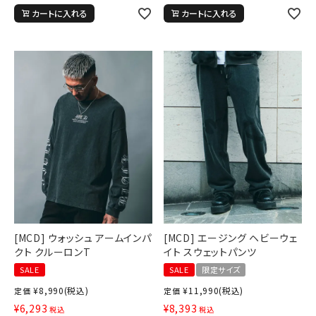
カートに入れる
カートに入れる
[MCD] ウォッシュ アームインパ
[MCD] エージング ヘビーウェ
クト クルーロンT
イト スウェットパンツ
SALE
SALE
限定サイズ
¥
8,990
(税込)
¥
11,990
(税込)
定価
定価
¥
6,293
¥
8,393
税込
税込