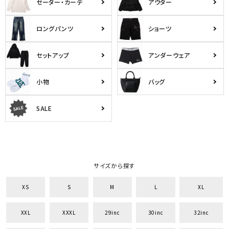
セーター・カーデ
アウター
ロングパンツ
ショーツ
セットアップ
アンダーウェア
小物
バッグ
SALE
サイズから探す
XS
S
M
L
XL
XXL
XXXL
29inc
30inc
32inc