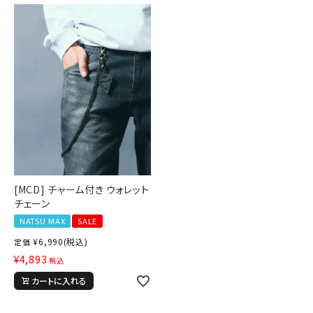
ブランドメニュー
新商品
カテゴリー
スタイリング
ニュース・特集
[MCD] チャーム付き ウォレット
ランキング
チェーン
NATSU MAX
SALE
お問い合わせ
¥
6,990
(税込)
定価
¥
4,893
税込
カートに入れる