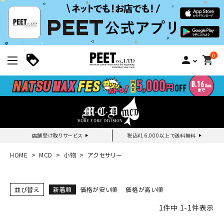
0
person
shopping_cart
店舗受け取りサービス
税込¥16,000以上で送料無料
新規会員登録｜ログイン
HOME
MCD
小物
アクセサリー
ご利用ガイド
並び替え
新着順
価格が安い順
価格が高い順
1
件中
1
-
1
件表示
search