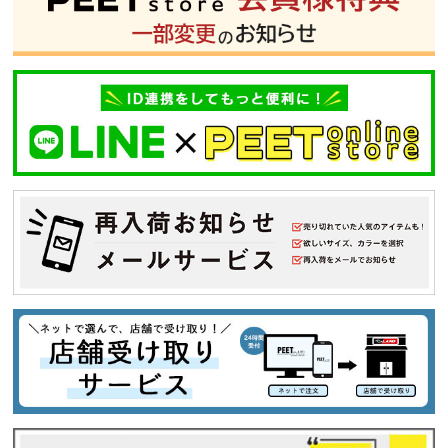
並び順
カテゴリ
サイズ
S
M
L
XL
XXL
XXXL
29inc
30inc
32inc
34inc
36inc
38inc
40inc
KIDS
カラー