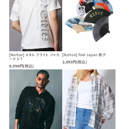
カテゴリ
サイズ
S
M
L
[Norton] メタル ブライト ジャカ
[Norton] Feel Japan 扇子
XL
XXL
XXXL
ード V-T
2,093
円
(税込)
29inc
30inc
32inc
6,990
円
(税込)
34inc
36inc
38inc
40inc
KIDS
カラー
tune
絞り込んで検索する