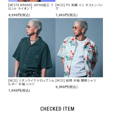
[NESTA BRAND] JAPAN加工 フ
[MCD] PU 刺繍 ミニ ボストンバッ
ロント ライオン T
グ
4,990
円
(税込)
7,693
円
(税込)
[MCD] リネンライク ドロップショ
[MCD] 総柄 半袖 開襟シャツ
ルダー 半袖 シャツ
9,990
円
(税込)
7,990
円
(税込)
CHECKED ITEM