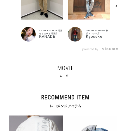
G-LANDEXTREME沼津
G-LAND EXTREME 横
ららぽーと沼津店
浜トレッサ店
KANADE
Kyosuke
powered by
MOVIE
ムービー
キーワードから探す
search
RECOMMEND ITEM
価格から探す
レコメンドアイテム
円 ～
円
並び順