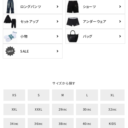
ロングパンツ
ショーツ
セットアップ
アンダーウェア
小物
バッグ
SALE
サイズから探す
XS
S
M
L
XL
XXL
XXXL
29inc
30inc
32inc
34inc
36inc
38inc
40inc
KIDS