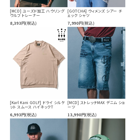
[MCD] ユーズド加工 ハウリング
[GOTCHA] ウィメンズ シアー チ
ウルフ トレーナー
ェック シャツ
8,393
円
(税込)
7,990
円
(税込)
[Karl Kani GOLF] ドライ シルケ
[MCD] ストレッチMAX デニム ショ
ット スムース ハイネックT
ーツ
6,993
円
(税込)
13,990
円
(税込)