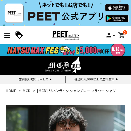
0
person
shopping_cart
店舗受け取りサービス
税込¥16,000以上で送料無料
新規会員登録｜ログイン
HOME
MCD
[MCD] リネンライク シャンブレー フラワー シャツ
ご利用ガイド
search