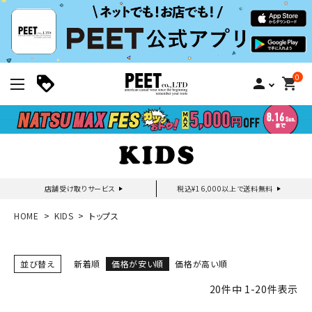
0
person
shopping_cart
店舗受け取りサービス
税込¥16,000以上で送料無料
新規会員登録｜ログイン
HOME
KIDS
トップス
ご利用ガイド
並び替え
新着順
価格が安い順
価格が高い順
20
件中
1
-
20
件表示
search