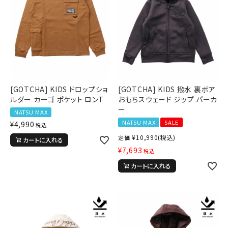
円 ～
円
並び順
カテゴリ
[GOTCHA] KIDS ドロップショ
[GOTCHA] KIDS 撥水 裏ボア
ルダー カーゴ ポケット ロンT
おもちスウェード ジップ パーカ
サイズ
ー
NATSU MAX
S
M
L
NATSU MAX
SALE
¥
4,990
税込
XL
XXL
XXXL
¥
10,990
(税込)
定価
カートに入れる
29inc
30inc
32inc
¥
7,693
税込
34inc
36inc
38inc
カートに入れる
40inc
KIDS
カラー