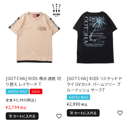
[GOTCHA] KIDS 吸水速乾 切
[GOTCHA] KIDS リミテッド ド
り替え レイヤード T
ライ UVカット パームツリー ブ
ルーイッシュ サーフT
NATSU MAX
SALE
NATSU MAX
¥
3,990
(税込)
定価
¥
2,990
税込
¥
2,794
税込
カートに入れる
カートに入れる