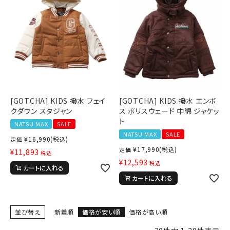
tune
絞り込んで検索する
[GOTCHA] KIDS 撥水 フェイ
[GOTCHA] KIDS 撥水 エンボ
クダウン スタジャン
ス ポリスウェード 中綿 ジャケッ
ト
NATSU MAX
SALE
NATSU MAX
SALE
¥
16,990
(税込)
定価
¥
17,990
(税込)
定価
¥
11,893
税込
¥
12,593
税込
カートに入れる
カートに入れる
並び替え
新着順
価格が安い順
価格が高い順