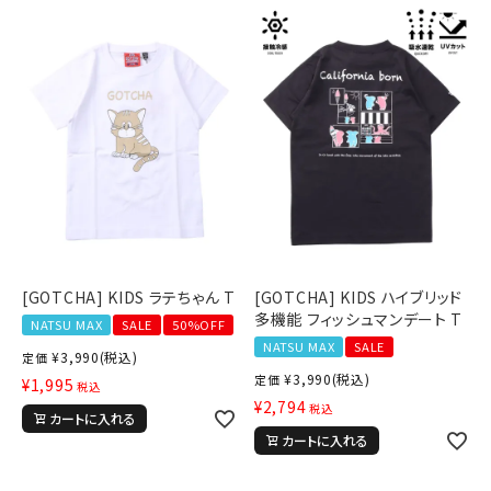
ブランドメニュー
新商品
カテゴリー
ランキング
お問い合わせ
[GOTCHA] KIDS ラテちゃん T
[GOTCHA] KIDS ハイブリッド
多機能 フィッシュマンデート T
NATSU MAX
SALE
50%OFF
NATSU MAX
SALE
¥
3,990
(税込)
定価
¥
3,990
(税込)
定価
¥
1,995
税込
¥
2,794
税込
カートに入れる
カートに入れる
詳しい条件から探す