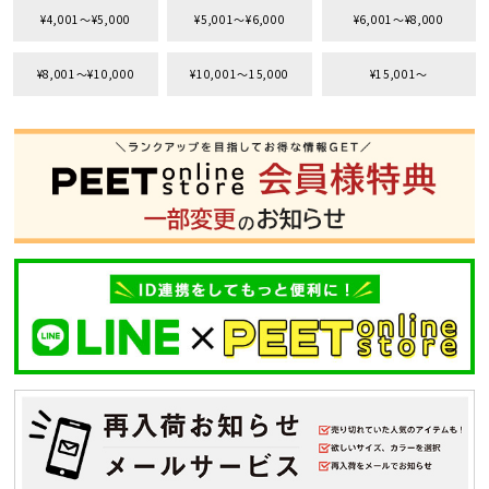
¥4,001〜¥5,000
¥5,001〜¥6,000
¥6,001〜¥8,000
価格から探す
円 ～
円
¥8,001〜¥10,000
¥10,001〜15,000
¥15,001〜
並び順
カテゴリ
サイズ
S
M
L
XL
XXL
XXXL
29inc
30inc
32inc
34inc
36inc
38inc
40inc
KIDS
カラー