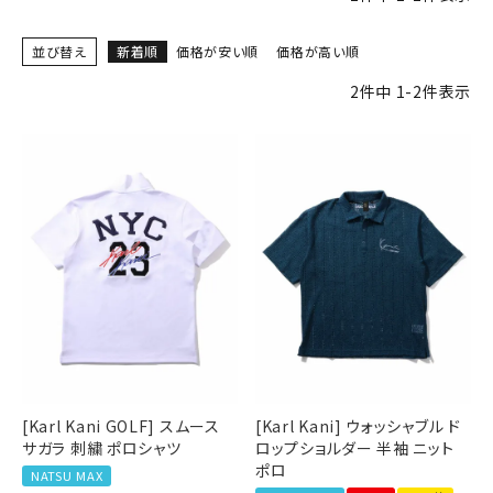
並び替え
新着順
価格が安い順
価格が高い順
ブランドメニュー
2
件中
1
-
2
件表示
新商品
カテゴリー
スタイリング
ニュース・特集
ランキング
お問い合わせ
[Karl Kani GOLF] スムース
[Karl Kani] ウォッシャブル ド
サガラ 刺繍 ポロシャツ
ロップショルダー 半袖 ニット
ポロ
NATSU MAX