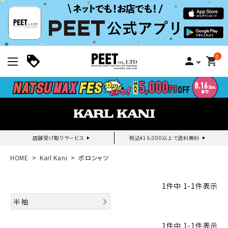
0
person
shopping_cart
店舗受け取りサービス
税込¥16,000以上で送料無料
新規会員登録｜ログイン
HOME
Karl Kani
ポロシャツ
ご利用ガイド
1
件中
1
-
1
件表示
半袖
search
1
件中
1
-
1
件表示