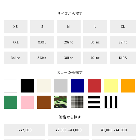
サイズから探す
XS
S
M
L
XL
XXL
XXXL
29inc
30inc
32inc
34inc
36inc
38inc
40inc
KIDS
カラーから探す
価格から探す
キーワードから探す
〜¥2,000
¥2,001〜¥3,000
¥3,001〜¥4,000
search