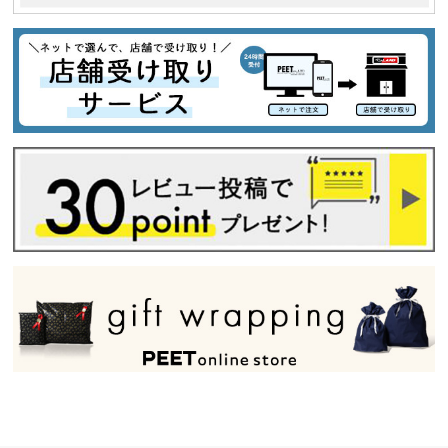
tune
絞り込んで検索する