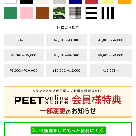
カテゴリ
価格から探す
サイズ
〜¥2,000
¥2,001〜¥3,000
¥3,001〜¥4,000
S
M
L
XL
XXL
XXXL
¥4,001〜¥5,000
¥5,001〜¥6,000
¥6,001〜¥8,000
29inc
30inc
32inc
34inc
36inc
38inc
40inc
KIDS
¥8,001〜¥10,000
¥10,001〜15,000
¥15,001〜
カラー
tune
絞り込んで検索する