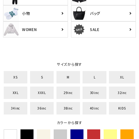
小物
バッグ
WOMEN
SALE
サイズから探す
キーワードから探す
XS
S
M
L
XL
search
XXL
XXXL
29inc
30inc
32inc
価格から探す
34inc
36inc
38inc
40inc
KIDS
円 ～
円
カラーから探す
並び順