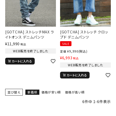
[GOTCHA] ストレッチMAX ラ
[GOTCHA] ストレッチ クロッ
イトオンス デニムパンツ
プド デニムパンツ
¥
11,990
SALE
税込
WEB販売を終了しました
¥
9,990
(税込)
定価
¥
6,993
税込
カートに入れる
WEB販売を終了しました
カートに入れる
並び替え
新着順
価格が安い順
価格が高い順
6
件中
1
-
6
件表示