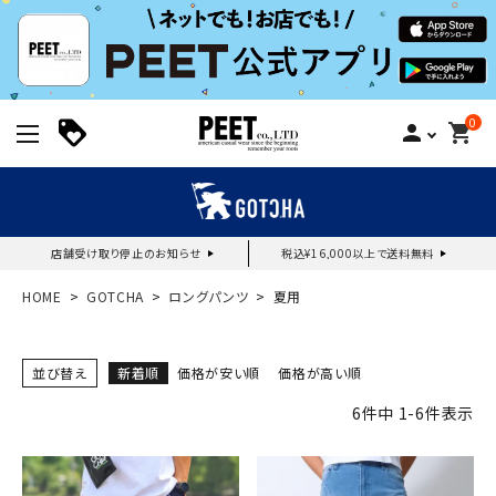
0
person
shopping_cart
店舗受け取り停止のお知らせ
税込¥16,000以上で送料無料
新規会員登録｜ログイン
HOME
GOTCHA
ロングパンツ
夏用
ご利用ガイド
並び替え
新着順
価格が安い順
価格が高い順
6
件中
1
-
6
件表示
search