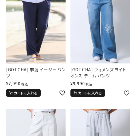
ブランドメニュー
新着アイテム
カテゴリー
スタイリング
ニュース・特集
[GOTCHA] 麻混 イージーパン
[GOTCHA] ウィメンズ ライト
ランキング
ツ
オンス デニム パンツ
¥
7,990
¥
9,990
税込
税込
お問い合わせ
カートに入れる
カートに入れる