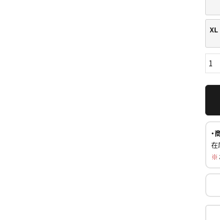
XL
ら探す
並び順
・
円 ～
円
在
※