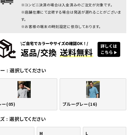
※コンビニ決済の場合は入金済みのご注文が対象です。
グレー：180cm/70kg(Lサイズ
※店舗在庫にて出荷する場合は発送が遅れることがございま
す。
※お客様の端末の時刻設定に依存しております。
ラー
選択してください
ー(05)
グレー(05)
グレー(05)
ブルーグレ
ブルーグレ
ブル
ー(16)
ー(16)
ー(
ー(05)
ブルーグレー(16)
イズ
選択してください
M
L