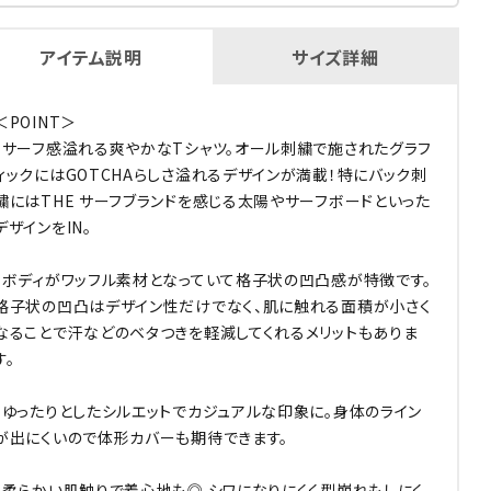
アイテム説明
サイズ詳細
＜POINT＞
・サーフ感溢れる爽やかなTシャツ。オール刺繍で施されたグラフ
ィックにはGOTCHAらしさ溢れるデザインが満載！特にバック刺
繍にはTHE サーフブランドを感じる太陽やサーフボードといった
デザインをIN。
・ボディがワッフル素材となっていて格子状の凹凸感が特徴です。
格子状の凹凸はデザイン性だけでなく、肌に触れる面積が小さく
なることで汗などのベタつきを軽減してくれるメリットもありま
す。
・ゆったりとしたシルエットでカジュアルな印象に。身体のライン
が出にくいので体形カバーも期待できます。
・柔らかい肌触りで着心地も◎ シワになりにくく型崩れもしにく