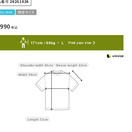
品番号
262G1026
SU MAX
限定サイズ
,990
税込
171cm / 69kg
L
Find your size
Sleeve length
22cm
Shoulder width
62cm
Width
59cm
Length
72cm