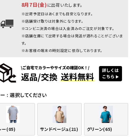
8月7日(金)
に出荷いたします。
グリーン：180cm/70kg(Lサイズ
※出荷予定日はあくまでも目安となります。
※店舗受け取りは対象外になります。
※コンビニ決済の場合は入金済みのご注文が対象です。
※店舗在庫にて出荷する場合は発送が遅れることがございま
す。
※お客様の端末の時刻設定に依存しております。
リーン
グリーン
グリーン
サンドベー
サンドベー
サン
(65)
(65)
(65)
ジュ(21)
ジュ(21)
ジュ(
ラー
選択してください
ー(05)
サンドベージュ(21)
グリーン(65)