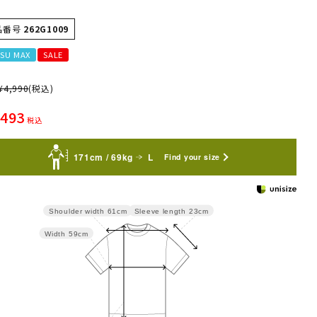
品番号
262G1009
SU MAX
SALE
¥
4,990
(税込)
,493
税込
171cm / 69kg
L
Find your size
Sleeve length
23cm
Shoulder width
61cm
Width
59cm