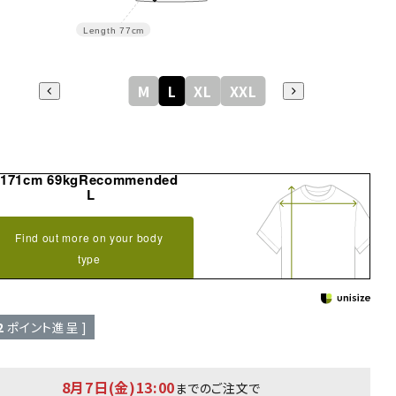
Length
77cm
M
L
XL
XXL
171cm 69kgRecommended
L
Find out more on your body
type
2
ポイント進呈 ]
8月7日(金)13:00
までのご注文で