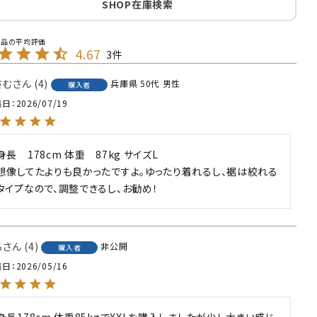
SHOP在庫検索
4.67
3
さむ
4
兵庫県
50代
男性
購入者
稿日
2026/07/19
身長　178cm 体重　87kg サイズL

想像してたよりも良かったですよ。ゆったり着れるし、裾は絞れる
タイプなので、調整できるし、お勧め！
ろ
4
非公開
購入者
稿日
2026/05/16
身長178cm 体重85kgでXXLを購入しましたが少し大きい感じ