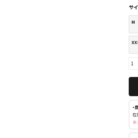
サ
M
XX
ら探す
並び順
円 ～
円
・
在
※