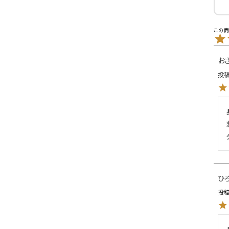
L
XXL
XXXL
inc
36inc
38inc
40inc
KIDS
お
投
絞り込んで検索する
tune
ひ
投