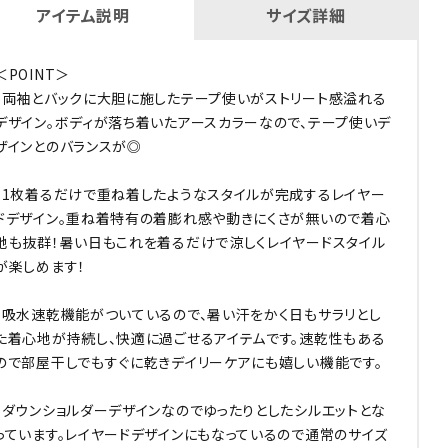
アイテム説明
サイズ詳細
＜POINT＞
・両袖とバックに大胆に施したテープ使いがストリート感溢れる
デザイン。ボディが落ち着いたアースカラーなので、テープ使いデ
ザインとのバランスが◎
・1枚着るだけで重ね着したようなスタイルが完成するレイヤー
ドデザイン。重ね着特有の着膨れ感や動きにくさが無いので着心
地も抜群！暑い日もこれを着るだけで涼しくレイヤードスタイル
が楽しめます！
・吸水速乾機能がついているので、暑い汗をかく日もサラリとし
た着心地が持続し、快適に過ごせるアイテムです。速乾性もある
ので部屋干しでもすぐに乾きデイリーケアにも嬉しい機能です。
・ダウンショルダーデザインなのでゆったりとしたシルエットとな
っています。レイヤードデザインにもなっているので通常のサイズ