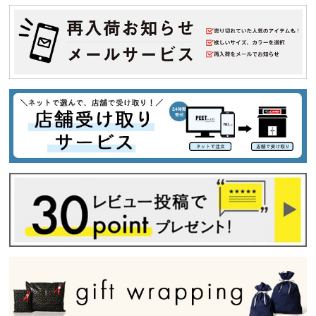
search
価格から探す
円 ～
円
並び順
カテゴリ
サイズ
S
M
L
XL
XXL
XXXL
29inc
30inc
32inc
34inc
36inc
38inc
40inc
KIDS