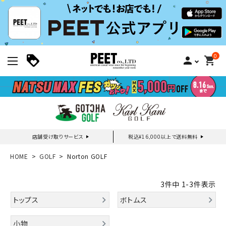
0
person
shopping_cart
店舗受け取りサービス
税込¥16,000以上で送料無料
新規会員登録｜ログイン
HOME
GOLF
Norton GOLF
ご利用ガイド
3
件中
1
-
3
件表示
トップス
ボトムス
search
小物