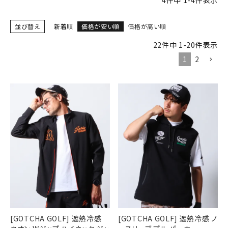
4
件中
1
-
4
件表示
ブランドメニュー
並び替え
新着順
価格が安い順
価格が高い順
22
件中
1
-
20
件表示
新商品
1
2
カテゴリー
スタイリング
ニュース・特集
ランキング
お問い合わせ
[GOTCHA GOLF] 遮熱冷感
[GOTCHA GOLF] 遮熱冷感 ノ