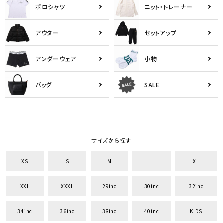
ポロシャツ
ニット・トレーナー
アウター
セットアップ
アンダーウェア
小物
バッグ
SALE
サイズから探す
XS
S
M
L
XL
XXL
XXXL
29inc
30inc
32inc
34inc
36inc
38inc
40inc
KIDS