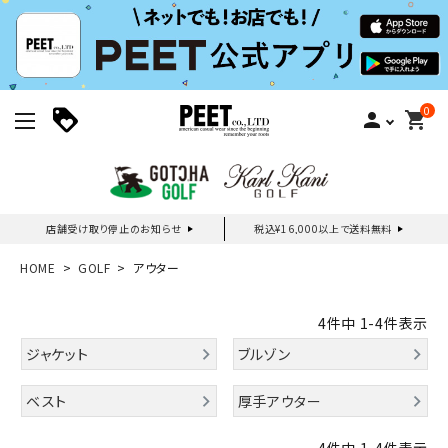
0
person
shopping_cart
店舗受け取り停止のお知らせ
税込¥16,000以上で送料無料
新規会員登録｜ログイン
HOME
GOLF
アウター
ご利用ガイド
4
件中
1
-
4
件表示
ジャケット
ブルゾン
search
ベスト
厚手アウター