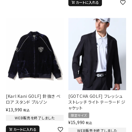
カートに入れる
キーワードから探す
search
価格から探す
円 ～
円
並び順
カテゴリ
[Karl Kani GOLF] 針抜き ベ
[GOTCHA GOLF] フレッシュ
ロア スタンド ブルゾン
ストレッチ ライト テーラード ジ
ャケット
サイズ
¥
13,990
税込
限定サイズ
S
M
L
WEB販売を終了しました
¥
15,990
税込
XL
XXL
XXXL
カートに入れる
WEB販売を終了しました
29inc
30inc
32inc