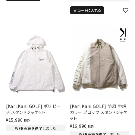
34inc
36inc
38inc
カートに入れる
40inc
KIDS
カラー
tune
絞り込んで検索する
[Karl Kani GOLF] ポリ ピー
[Karl Kani GOLF] 防風 中綿
チ スタンドジャケット
カラー ブロック スタンドジャケ
ット
¥
15,990
税込
¥
16,990
税込
WEB販売を終了しました
WEB販売を終了しました