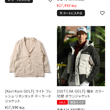
¥
17,493
税込
カートに入れる
[Karl Kani GOLF] ライト フレ
[GOTCHA GOLF] 撥水 カラー
ッシュ リネンタッチ テーラード
切替 ダウンジャケット
ジャケット
SALE
限定サイズ
¥
17,990
税込
¥
26,990
(税込)
定価