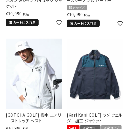
ネオン Wジップ ハイネック ジャ
ースリーブ プル パーカー
ケット
限定サイズ
¥
10,990
¥
10,990
税込
税込
詳しい条件から探す
カートに入れる
カートに入れる
[GOTCHA GOLF] 撥水 エアリ
[Karl Kani GOLF] ラメ ウェル
ー ストレッチ ベスト
ダー加工 ジャケット
¥
10,990
SALE
限定カラー
限定サイズ
税込