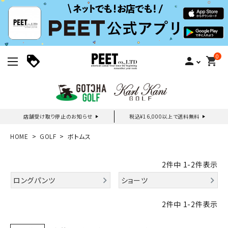
0
person
shopping_cart
店舗受け取り停止のお知らせ
税込¥16,000以上で送料無料
新規会員登録｜ログイン
HOME
GOLF
ボトムス
ご利用ガイド
2
件中
1
-
2
件表示
ロングパンツ
ショーツ
search
2
件中
1
-
2
件表示