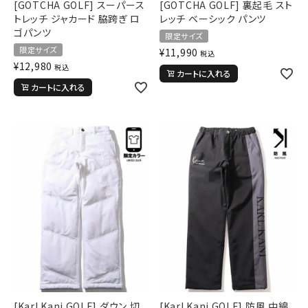
[GOTCHA GOLF] スーパース
[GOTCHA GOLF] 裏起毛 スト
トレッチ ジャカード 脇跨ぎ ロ
レッチ ベーシック パンツ
ゴパンツ
限定サイズ
限定サイズ
¥
11,990
税込
キーワードから探す
¥
12,980
税込
カートに入れる
search
カートに入れる
価格から探す
円 ～
円
並び順
カテゴリ
サイズ
S
M
L
[Karl Kani GOLF] ダウン 切
[Karl Kani GOLF] 防風 中綿