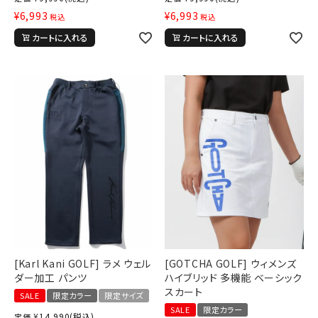
¥
6,993
¥
6,993
税込
税込
カートに入れる
カートに入れる
[Karl Kani GOLF] ラメ ウェル
[GOTCHA GOLF] ウィメンズ
ダー加工 パンツ
ハイブリッド 多機能 ベーシック
スカート
SALE
限定カラー
限定サイズ
SALE
限定カラー
¥
14,990
(税込)
定価