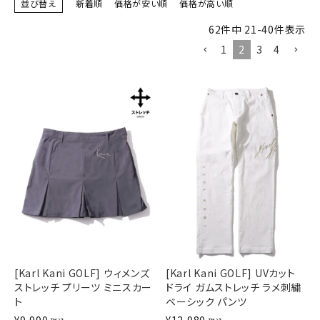
並び替え
新着順
価格が安い順
価格が高い順
ブランドメニュー
62
件中
21
-
40
件表示
1
2
3
4
新商品
カテゴリー
スタイリング
ニュース・特集
ランキング
お問い合わせ
[Karl Kani GOLF] ウィメンズ
[Karl Kani GOLF] UVカット
ストレッチ プリーツ ミニスカー
ドライ ガムストレッチ ラメ刺繍
ト
ベーシック パンツ
¥
9,990
¥
12,980