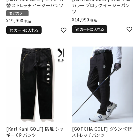
XL
XXL
XXXL
替 ストレッチ イージーパンツ
カラー ブロック イージーパン
29inc
30inc
32inc
ツ
限定カラー
34inc
36inc
38inc
¥
14,990
¥
19,990
税込
税込
40inc
KIDS
カートに入れる
カートに入れる
カラー
tune
絞り込んで検索する
[Karl Kani GOLF] 防風 シャ
[GOTCHA GOLF] ダウン 切替
ギー 6P パンツ
ストレッチパンツ