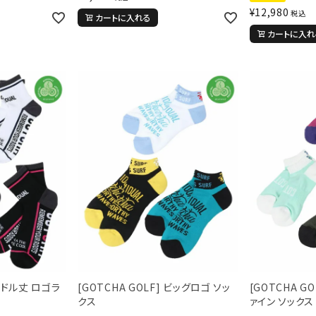
¥
12,980
税込
カートに入れる
カートに入れ
ら探す
並び順
円 ～
円
L
XXL
XXXL
inc
36inc
38inc
40inc
KIDS
 ミドル丈 ロゴラ
[GOTCHA GOLF] ビッグロゴ ソッ
[GOTCHA G
クス
ァイン ソックス 