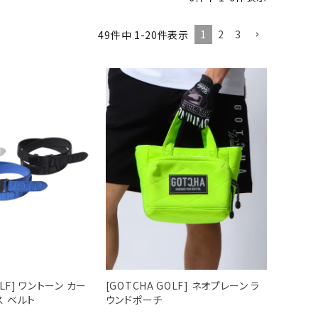
1
2
3
49
件中
1
-
20
件表示
OLF] ワントーン カー
[GOTCHA GOLF] ネオプレーン ラ
ス ベルト
ウンドポーチ