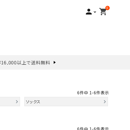
0
person
shopping_cart
¥16,000以上で送料無料
6
件中
1
-
6
件表示
ソックス
6
件中
1
-
6
件表示