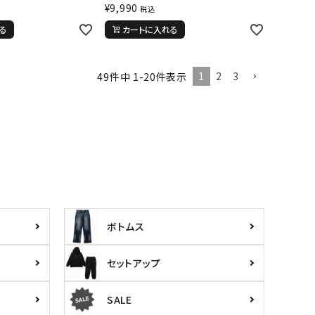
¥
9,990
税込
る
カートに入れる
1
2
3
49
件中
1
-
20
件表示
ボトムス
セットアップ
SALE