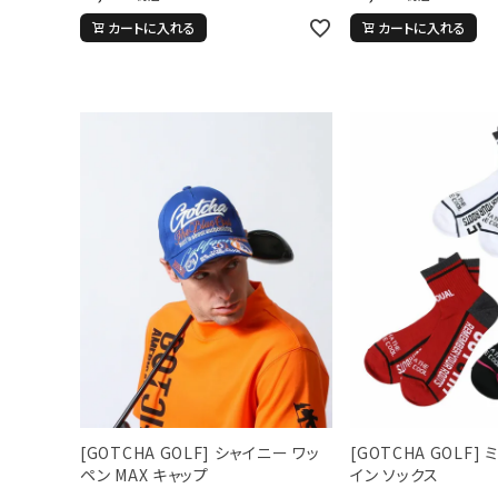
カートに入れる
カートに入れる
キーワードから探す
価格か
search
カテゴリ
サイズ
S
M
L
X
29inc
30inc
32inc
34
[GOTCHA GOLF] シャイニー ワッ
[GOTCHA GOLF]
カラー
ペン MAX キャップ
イン ソックス