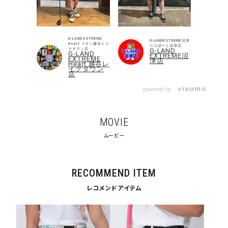
search
価格から探す
G-LAND EXTREME
G-LANDEXTREME沼津
Heart イオン越谷レイ
ららぽーと沼津店
クタウン店
G-LAND
G-LAND
円 ～
円
EXTREME沼
EXTREME
津店
Heart 越谷レ
イクタウン
店
並び順
powered by
カテゴリ
MOVIE
ムービー
サイズ
S
M
L
RECOMMEND ITEM
XL
XXL
XXXL
レコメンドアイテム
29inc
30inc
32inc
34inc
36inc
38inc
40inc
KIDS