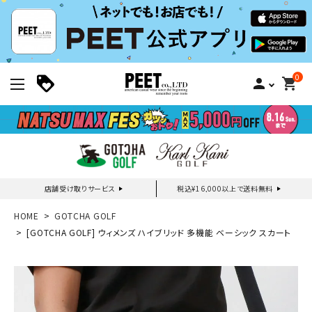
0
person
shopping_cart
店舗受け取りサービス
税込¥16,000以上で送料無料
新規会員登録｜ログイン
HOME
GOTCHA GOLF
[GOTCHA GOLF] ウィメンズ ハイブリッド 多機能 ベーシック スカート
ご利用ガイド
search