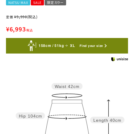
NATSU MAX
SALE
限定カラー
¥
9,990
(税込)
定価
¥
6,993
税込
158cm / 51kg
XL
Find your size
Waist
42cm
Hip
104cm
Length
40cm