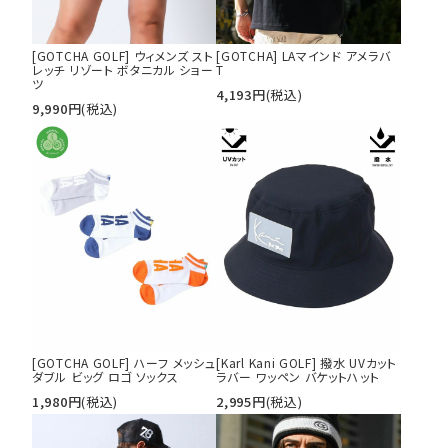
[GOTCHA GOLF] ウィメンズ スト
[GOTCHA] LAマインド アメラバ
レッチ リゾート ボタニカル ショー
T
ツ
4,193
円
(税込)
9,990
円
(税込)
[GOTCHA GOLF] ハーフ メッシュ
[Karl Kani GOLF] 撥水 UVカット
ダブル ビッグ ロゴ ソックス
ラバー ワッペン バケットハット
1,980
円
(税込)
2,995
円
(税込)