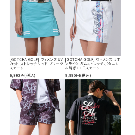
カラー
tune
絞り込んで検索する
[GOTCHA GOLF] ウィメンズ UV
[GOTCHA GOLF] ウィメンズ リネ
カット ストレッチ サイド プリーツ
ンライク ガムストレッチ ボタニカ
スカート
ル跨ぎ ロゴ スカート
6,993
円
(税込)
9,990
円
(税込)