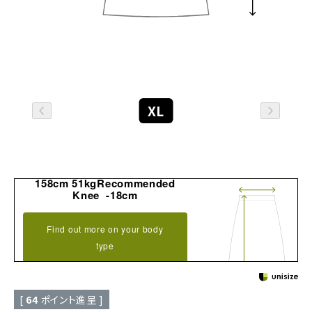
XL
158cm 51kgRecommended
Knee -18cm
Find out more on your body
type
[
64
ポイント進呈 ]