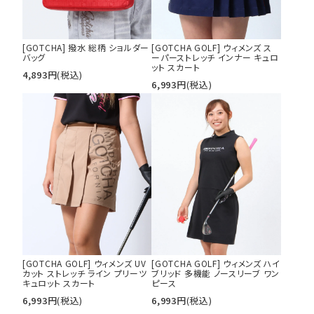
[GOTCHA] 撥水 総柄 ショルダー
[GOTCHA GOLF] ウィメンズ ス
バッグ
ーパーストレッチ インナー キュロ
ット スカート
4,893
円
(税込)
6,993
円
(税込)
[GOTCHA GOLF] ウィメンズ UV
[GOTCHA GOLF] ウィメンズ ハイ
カット ストレッチ ライン プリーツ
ブリッド 多機能 ノースリーブ ワン
キュロット スカート
ピース
6,993
円
(税込)
6,993
円
(税込)