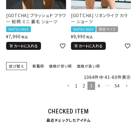
tune
絞り込んで検索する
[GOTCHA] ブラッシュド フラワ
[GOTCHA] リネンライク カラ
ー 総柄 ミニ 裏毛 ショーツ
ー ショーツ
NATSU MAX
NATSU MAX
限定サイズ
¥
7,990
¥
9,990
税込
税込
カートに入れる
カートに入れる
並び替え
新着順
価格が安い順
価格が高い順
1064
件中
41
-
60
件表示
1
2
3
4
…
54
CHECKED ITEM
最近チェックしたアイテム