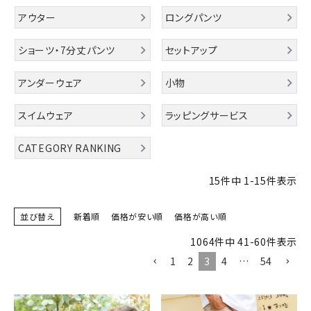
詳しい条件から探す
アウター
ロングパンツ
ショーツ・7分丈パンツ
セットアップ
アンダーウェア
小物
スイムウェア
ラッピングサービス
CATEGORY RANKING
15
件中
1
-
15
件表示
並び替え
新着順
価格が安い順
価格が高い順
1064
件中
41
-
60
件表示
1
2
3
4
…
54