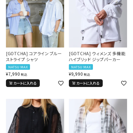
[GOTCHA] コアライン ブルー
[GOTCHA] ウィメンズ 多機能
ストライプ シャツ
ハイブリッド ジップパーカー
NATSU MAX
NATSU MAX
¥
7,990
¥
9,990
税込
税込
カートに入れる
カートに入れる