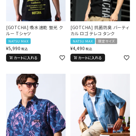
[GOTCHA] 吸水速乾 蛍光 ク
[GOTCHA] 抗菌防臭 バーティ
ルー Tシャツ
カル ロゴ テレコ タンク
NATSU MAX
NATSU MAX
限定サイズ
¥
5,990
¥
4,490
税込
税込
カートに入れる
カートに入れる
キーワードから探す
search
価格から探す
円 ～
円