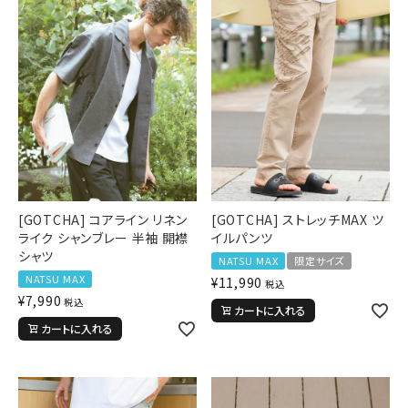
[GOTCHA] コアライン リネン
[GOTCHA] ストレッチMAX ツ
ライク シャンブレー 半袖 開襟
イルパンツ
シャツ
NATSU MAX
限定サイズ
NATSU MAX
¥
11,990
税込
¥
7,990
税込
カートに入れる
カートに入れる