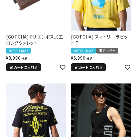
[GOTCHA] PU エンボス加工
[GOTCHA] スマイリー ラビッ
ロングウォレット
ト T
NATSU MAX
NATSU MAX
限定カラー
¥
8,990
¥
6,990
税込
税込
カートに入れる
カートに入れる