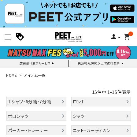
0
person
shopping_cart
店舗受け取りサービス
税込¥16,000以上で送料無料
新規会員登録｜ログイン
HOME
アイテム一覧
ご利用ガイド
15
件中
1
-
15
件表示
Tシャツ・6分袖・7分袖
ロンT
search
ポロシャツ
シャツ
パーカー・トレーナー
ニット・カーディガン