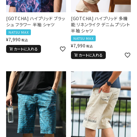
並び順
[GOTCHA] ハイブリッド ブラッ
[GOTCHA] ハイブリッド 多機
シュ フラワー 半袖 シャツ
能 リネンライク デニム プリント
半袖 シャツ
NATSU MAX
カテゴリ
NATSU MAX
¥
7,990
税込
¥
7,990
税込
カートに入れる
カートに入れる
サイズ
S
M
L
XL
XXL
XXXL
29inc
30inc
32inc
34inc
36inc
38inc
40inc
KIDS
カラー