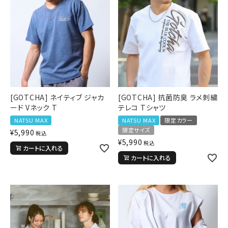
[GOTCHA] ネイティブ ジャカ
[GOTCHA] 抗菌防臭 ラメ刺繍
ード Vネック T
テレコ Tシャツ
NATSU MAX
NATSU MAX
限定カラー
限定サイズ
¥
5,990
税込
¥
5,990
税込
カートに入れる
カートに入れる