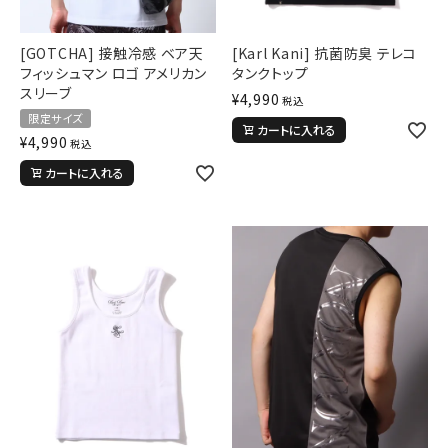
[GOTCHA] 接触冷感 ベア天
[Karl Kani] 抗菌防臭 テレコ
フィッシュマン ロゴ アメリカン
タンクトップ
スリーブ
¥
4,990
税込
限定サイズ
カートに入れる
¥
4,990
税込
カートに入れる