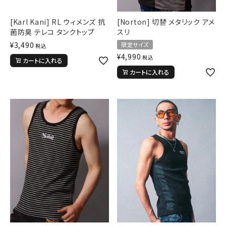
[Karl Kani] RL ウィメンズ 抗
[Norton] 切替 メタリック アメ
菌防臭 テレコ タンクトップ
スリ
¥
3,490
限定サイズ
税込
¥
4,990
税込
カートに入れる
カートに入れる