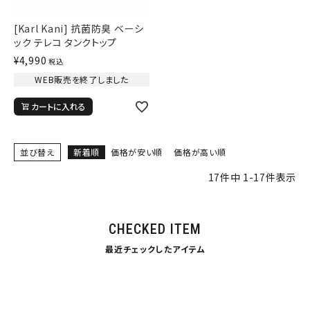
並び順
[Karl Kani] 抗菌防臭 ベーシ
ック テレコ タンクトップ
¥
4,990
税込
カテゴリ
WEB販売を終了しました
カートに入れる
サイズ
S
M
L
並び替え
新着順
価格が安い順
価格が高い順
XL
XXL
XXXL
17
件中
1
-
17
件表示
29inc
30inc
32inc
34inc
36inc
38inc
40inc
KIDS
カラー
CHECKED ITEM
最近チェックしたアイテム