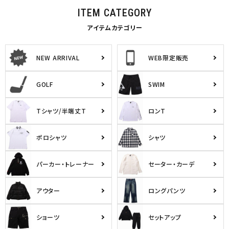
ITEM CATEGORY
tune
絞り込んで検索する
アイテムカテゴリー
NEW ARRIVAL
WEB限定販売
GOLF
SWIM
Tシャツ/半端丈T
ロンT
ポロシャツ
シャツ
パーカー・トレーナー
セーター・カーデ
アウター
ロングパンツ
ショーツ
セットアップ