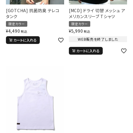
[GOTCHA] 抗菌防臭 テレコ
[MCD] ドライ 切替 メッシュ ア
タンク
メリカンスリーブ Tシャツ
限定カラー
限定カラー
¥
4,490
¥
5,990
税込
税込
WEB販売を終了しました
カートに入れる
カートに入れる
キーワードから探す
search
価格から探す
円 ～
円