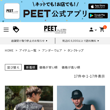
0
person
shopping_cart
店舗受け取り停止のお知らせ
税込¥16,000以上で送料無料
新規会員登録｜ログイン
HOME
アイテム一覧
アンダーウェア
タンクトップ
ご利用ガイド
並び替え
新着順
価格が安い順
価格が高い順
17
件中
1
-
17
件表示
search
詳しい条件から探す