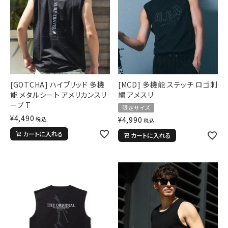
[GOTCHA] ハイブリッド 多機
[MCD] 多機能 ステッチ ロゴ刺
能 メタルシート アメリカンスリ
繍 アメスリ
ーブ T
限定サイズ
¥
4,490
¥
4,990
税込
税込
カートに入れる
カートに入れる