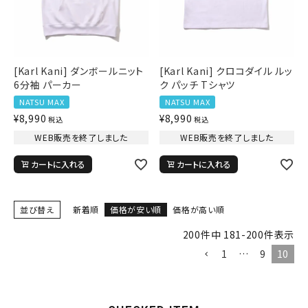
tune
絞り込んで検索する
[Karl Kani] ダンボールニット
[Karl Kani] クロコダイル ルッ
6分袖 パーカー
ク パッチ Tシャツ
NATSU MAX
NATSU MAX
¥
8,990
¥
8,990
税込
税込
WEB販売を終了しました
WEB販売を終了しました
カートに入れる
カートに入れる
並び替え
新着順
価格が安い順
価格が高い順
200
件中
181
-
200
件表示
1
…
9
10