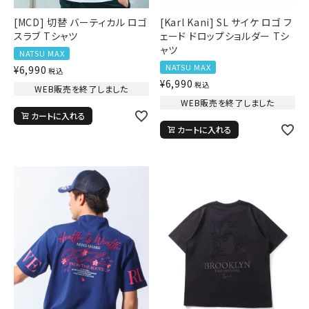
[MCD] 切替 バーティカル ロゴ
[Karl Kani] SL サイケ ロゴ フ
スラブ Tシャツ
ェード ドロップショルダー Tシ
ャツ
NATSU MAX
NATSU MAX
¥
6,990
税込
¥
6,990
税込
WEB販売を終了しました
WEB販売を終了しました
カートに入れる
カートに入れる
キーワードから探す
search