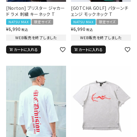
[Norton] ブリスター ジャカー
[GOTCHA GOLF] パターンチ
ド ラメ 刺繍 キーネック T
ェンジ モックネック T
NATSU MAX
限定サイズ
NATSU MAX
限定サイズ
¥
6,990
¥
6,990
税込
税込
WEB販売を終了しました
WEB販売を終了しました
カートに入れる
カートに入れる