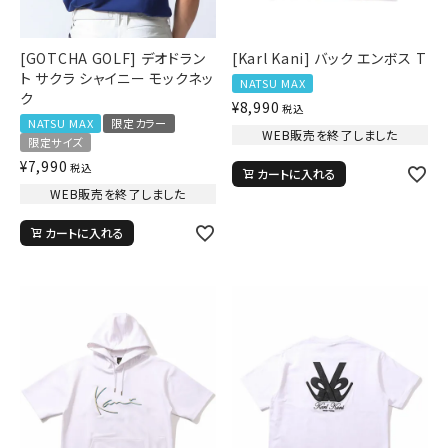
価格から探す
円 ～
円
[GOTCHA GOLF] デオドラン
[Karl Kani] バック エンボス T
ト サクラ シャイニー モックネッ
並び順
NATSU MAX
ク
¥
8,990
税込
NATSU MAX
限定カラー
WEB販売を終了しました
限定サイズ
カテゴリ
¥
7,990
税込
カートに入れる
WEB販売を終了しました
カートに入れる
サイズ
S
M
L
XL
XXL
XXXL
29inc
30inc
32inc
34inc
36inc
38inc
40inc
KIDS
カラー