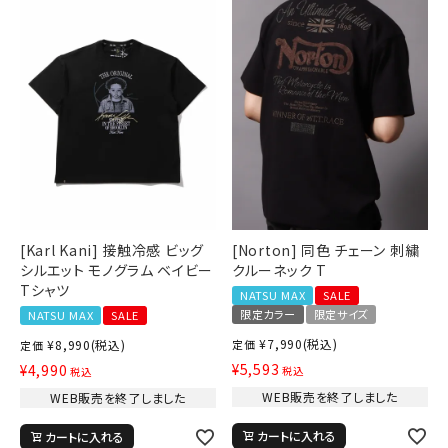
[Karl Kani] 接触冷感 ビッグ
[Norton] 同色 チェーン 刺繍
シルエット モノグラム ベイビー
クルーネック T
Tシャツ
NATSU MAX
SALE
限定カラー
限定サイズ
NATSU MAX
SALE
¥
7,990
(税込)
¥
8,990
(税込)
定価
定価
¥
5,593
¥
4,990
税込
税込
WEB販売を終了しました
WEB販売を終了しました
カートに入れる
カートに入れる