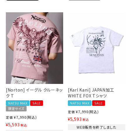
[Norton] イーグル クルーネッ
[Karl Kani] JAPAN加工
ク T
WHITE FOX Tシャツ
NATSU MAX
SALE
NATSU MAX
SALE
限定サイズ
¥
7,990
(税込)
定価
¥
7,990
(税込)
定価
¥
5,593
税込
¥
5,593
税込
WEB販売を終了しました