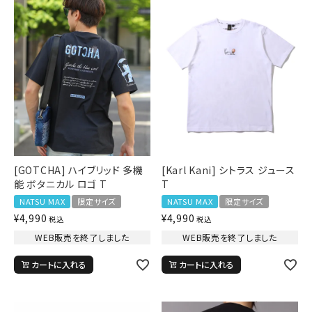
詳しい条件から探す
[GOTCHA] ハイブリッド 多機
[Karl Kani] シトラス ジュース
能 ボタニカル ロゴ T
T
NATSU MAX
限定サイズ
NATSU MAX
限定サイズ
¥
4,990
¥
4,990
税込
税込
WEB販売を終了しました
WEB販売を終了しました
カートに入れる
カートに入れる