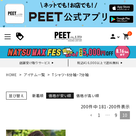
0
person
shopping_cart
店舗受け取りサービス
税込¥16,000以上で送料無料
新規会員登録｜ログイン
HOME
アイテム一覧
Tシャツ・6分袖・7分袖
ご利用ガイド
並び替え
新着順
価格が安い順
価格が高い順
200
件中
181
-
200
件表示
search
1
…
9
10