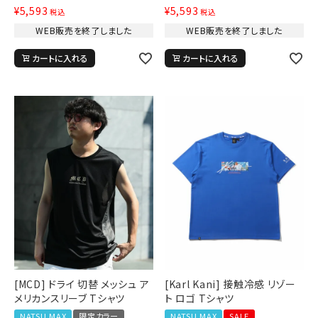
¥
5,593
¥
5,593
税込
税込
WEB販売を終了しました
WEB販売を終了しました
カートに入れる
カートに入れる
[MCD] ドライ 切替 メッシュ ア
[Karl Kani] 接触冷感 リゾー
メリカンスリーブ Tシャツ
ト ロゴ Tシャツ
NATSU MAX
限定カラー
NATSU MAX
SALE