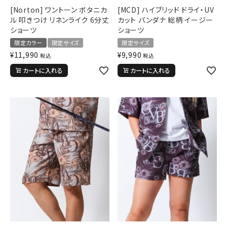
[Norton] ワントーン ボタニカ
[MCD] ハイブリッド ドライ・UV
ル 叩きつけ リネンライク 6分丈
カット バンダナ 総柄 イージー
ショーツ
ショーツ
限定カラー
限定サイズ
限定サイズ
¥
11,990
¥
9,990
税込
税込
カートに入れる
カートに入れる