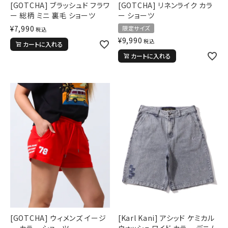
[GOTCHA] ブラッシュド フラワ
[GOTCHA] リネンライク カラ
ー 総柄 ミニ 裏毛 ショーツ
ー ショーツ
¥
7,990
限定サイズ
税込
キーワードから探す
¥
9,990
税込
カートに入れる
search
カートに入れる
価格から探す
円 ～
円
並び順
カテゴリ
サイズ
S
M
L
[GOTCHA] ウィメンズ イージ
[Karl Kani] アシッド ケミカル
XL
XXL
XXXL