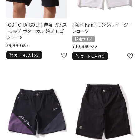
[GOTCHA GOLF] 麻混 ガムス
[Karl Kani] リンクル イージー
トレッチ ボタニカル 跨ぎ ロゴ
ショーツ
ショーツ
限定サイズ
¥
9,990
¥
10,990
税込
税込
カートに入れる
カートに入れる