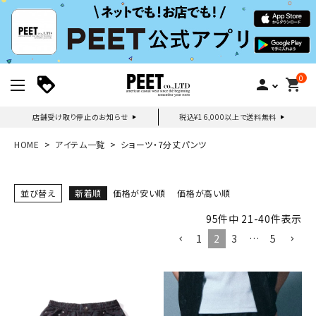
0
person
shopping_cart
店舗受け取り停止のお知らせ
税込¥16,000以上で送料無料
新規会員登録｜ログイン
HOME
アイテム一覧
ショーツ・7分丈パンツ
ご利用ガイド
並び替え
新着順
価格が安い順
価格が高い順
95
件中
21
-
40
件表示
search
1
2
3
…
5
詳しい条件から探す