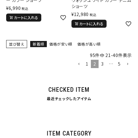
ー カラー ショーツ
ウォッシュ ワイド カラー デニム
29inc
30inc
32inc
ショーツ
¥
6,990
税込
34inc
36inc
38inc
¥
12,980
税込
カートに入れる
40inc
KIDS
カートに入れる
カラー
並び替え
新着順
価格が安い順
価格が高い順
95
件中
21
-
40
件表示
1
2
3
…
5
tune
絞り込んで検索する
CHECKED ITEM
最近チェックしたアイテム
ITEM CATEGORY