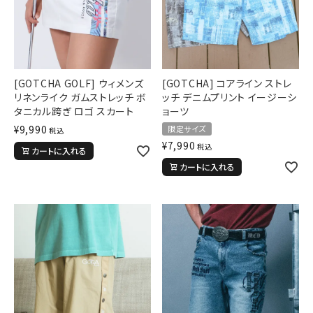
[GOTCHA GOLF] ウィメンズ
[GOTCHA] コアライン ストレ
リネンライク ガムストレッチ ボ
ッチ デニムプリント イージーシ
タニカル跨ぎ ロゴ スカート
ョーツ
¥
9,990
限定サイズ
税込
¥
7,990
税込
カートに入れる
カートに入れる