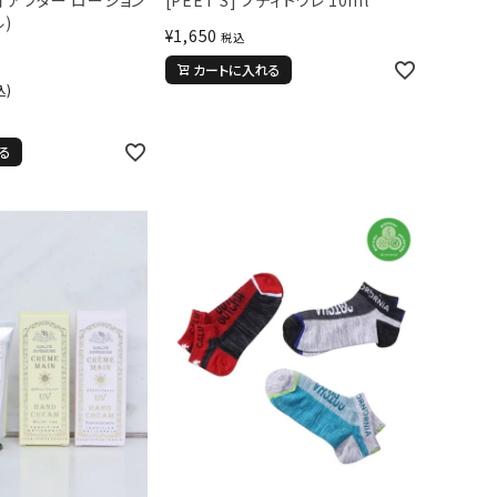
)
¥
1,650
税込
カートに入れる
込)
る