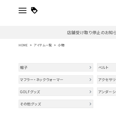
店舗受け取り停止のお知
新規会員登録｜ログイン
HOME
アイテム一覧
小物
ご利用ガイド
帽子
ベルト
search
マフラー・ネックウォーマー
アクセサリ
GOLFグッズ
アンダーシ
詳しい条件から探す
その他グッズ