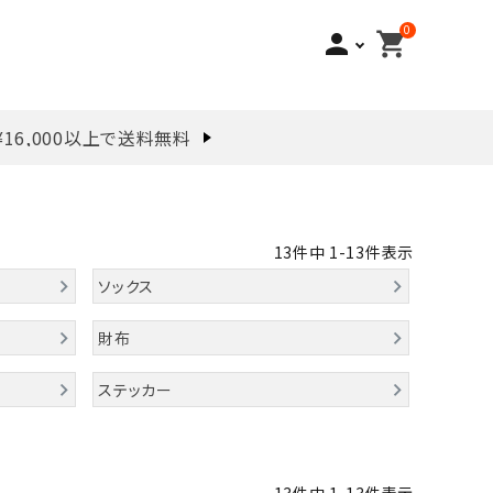
0
person
shopping_cart
¥16,000以上で送料無料
13
件中
1
-
13
件表示
ソックス
財布
ステッカー