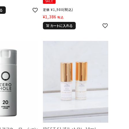
SALE
¥
1,980
(税込)
定価
る
¥
1,386
税込
カートに入れる
薬用 アフター ローション
[PEET S] プティトワレ 10ml