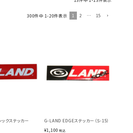
13
件中
1
-
13
件表示
1
2
…
15
300
件中
1
-
20
件表示
ーシックステッカー
G-LAND EDGEステッカー（Ｓ-15）
¥
1,100
税込