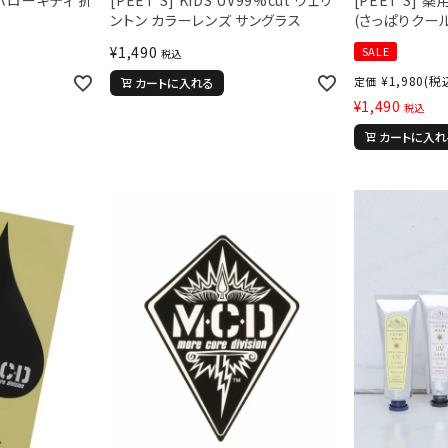
ントン カラーレンズ サングラス
(さっぱりクール
¥
1,490
SALE
税込
¥
1,980
(税
定価
カートに入れる
¥
1,490
税込
カートに入れ
ら探す
並び順
円 ～
円