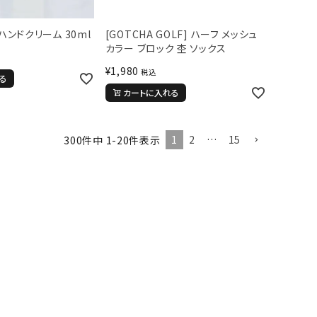
V ハンドクリーム 30ml
[GOTCHA GOLF] ハーフ メッシュ
カラー ブロック 杢 ソックス
¥
1,980
税込
る
カートに入れる
1
2
…
15
300
件中
1
-
20
件表示