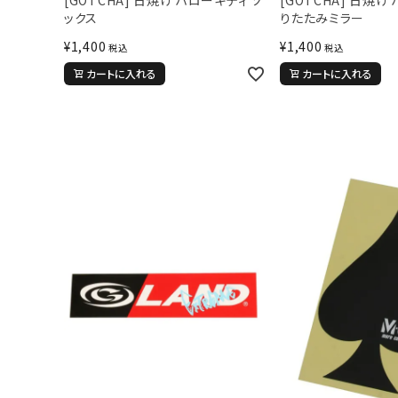
ックス
りたたみミラー
¥
1,400
¥
1,400
税込
税込
カートに入れる
カートに入れる
キーワードから探す
価格か
search
カテゴリ