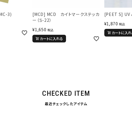
L
XXL
XXXL
MC-3)
[MCD] MCD カイトマークステッカ
[PEET S] U
ー（Ｓ-22）
inc
36inc
38inc
40inc
KIDS
¥
1,870
税込
¥
1,650
税込
カートに入れ
カートに入れる
絞り込んで検索する
tune
CHECKED ITEM
最近チェックしたアイテム