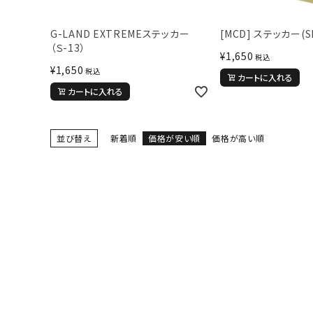
サイズ
S
M
L
X
G-LAND EXTREMEステッカー
[MCD] ステッカー(S
（Ｓ-13）
29inc
30inc
32inc
34
¥
1,650
税込
カラー
¥
1,650
税込
カートに入れる
カートに入れる
並び替え
新着順
価格が安い順
価格が高い順