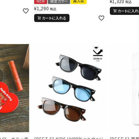
¥
1,320
NEW
限定カラー
再入荷
税込
¥
1,290
税込
カートに入れ
カートに入れる
 ハローキティ 折
[PEET S] KIDS UV99%cut ウェリ
[PEET S] 