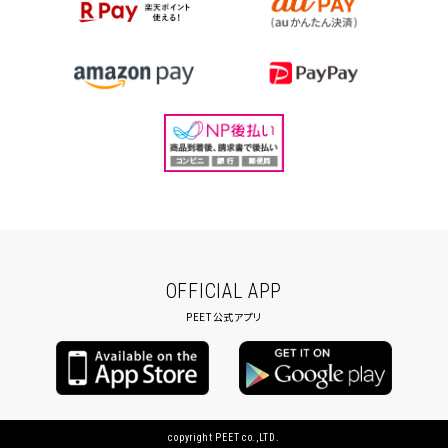
OFFICIAL APP
PEET公式アプリ
copyright PEET co.,LTD.