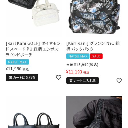
[Karl Kani GOLF] ダイヤモン
[Karl Kani] グランジ NYC 総
ド スペード PU 総柄 エンボス
柄 バックパック
ラウンドポーチ
NATSU MAX
SALE
NATSU MAX
¥
15,990
(税込)
定価
¥
11,990
税込
¥
11,193
税込
カートに入れる
カートに入れる