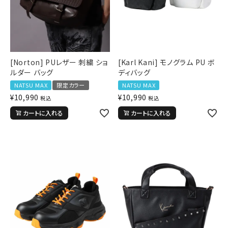
価格から探す
円 ～
円
並び順
[Norton] PUレザー 刺繍 ショ
[Karl Kani] モノグラム PU ボ
ルダー バッグ
ディバッグ
カテゴリ
NATSU MAX
限定カラー
NATSU MAX
¥
10,990
¥
10,990
税込
税込
カートに入れる
カートに入れる
サイズ
S
M
L
XL
XXL
XXXL
29inc
30inc
32inc
34inc
36inc
38inc
40inc
KIDS
カラー