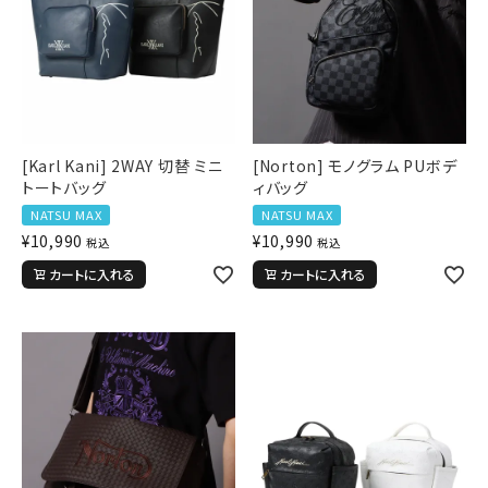
[Karl Kani] 2WAY 切替 ミニ
[Norton] モノグラム PUボデ
トートバッグ
ィバッグ
NATSU MAX
NATSU MAX
¥
10,990
¥
10,990
税込
税込
カートに入れる
カートに入れる
キーワードから探す
search