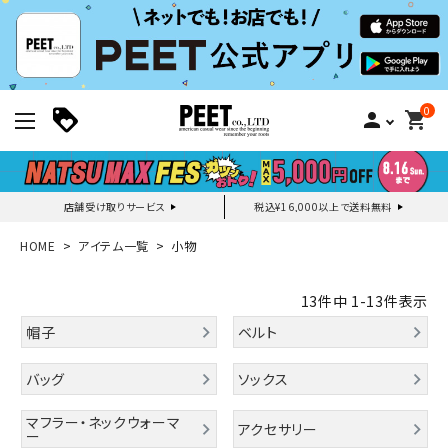
0
person
shopping_cart
店舗受け取りサービス
税込¥16,000以上で送料無料
新規会員登録｜ログイン
HOME
アイテム一覧
小物
ご利用ガイド
13
件中
1
-
13
件表示
帽子
ベルト
search
バッグ
ソックス
マフラー・ネックウォーマ
アクセサリー
ー