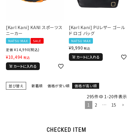
tune
絞り込んで検索する
[Karl Kani] KANI スポーツス
[Karl Kani] PUレザー ゴール
ニーカー
ド ロゴ バッグ
NATSU MAX
SALE
NATSU MAX
¥
9,990
税込
¥
14,990
(税込)
定価
¥
10,494
カートに入れる
税込
カートに入れる
並び替え
新着順
価格が安い順
価格が高い順
295
件中
1
-
20
件表示
1
2
…
15
CHECKED ITEM