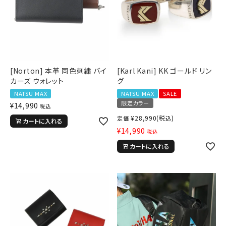
[Norton] 本革 同色刺繍 バイ
[Karl Kani] KK ゴールド リン
カーズ ウォレット
グ
NATSU MAX
NATSU MAX
SALE
限定カラー
¥
14,990
税込
¥
28,990
(税込)
定価
カートに入れる
¥
14,990
税込
カートに入れる