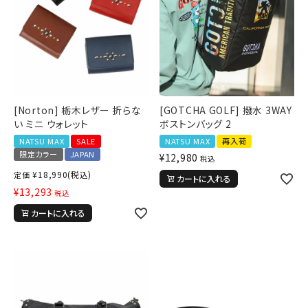
[Norton] 栃木レザー 折らな
[GOTCHA GOLF] 撥水 3WAY
い ミニ ウォレット
ボストンバッグ 2
NATSU MAX
SALE
NATSU MAX
再入荷
限定カラー
JAPAN
¥
12,980
税込
¥
18,990
(税込)
定価
カートに入れる
¥
13,293
税込
カートに入れる