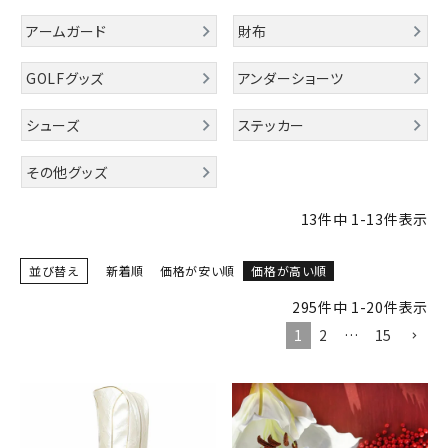
詳しい条件から探す
アームガード
財布
GOLFグッズ
アンダーショーツ
シューズ
ステッカー
その他グッズ
13
件中
1
-
13
件表示
並び替え
新着順
価格が安い順
価格が高い順
295
件中
1
-
20
件表示
1
2
…
15