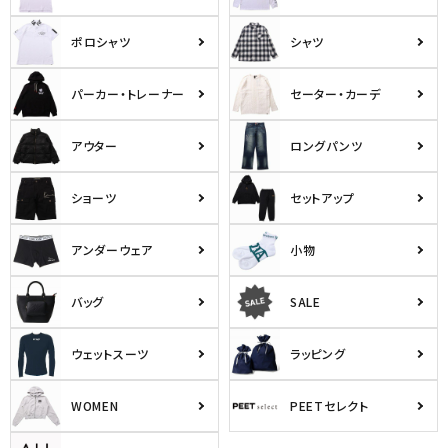
ポロシャツ
シャツ
パーカー・トレーナー
セーター・カーデ
アウター
ロングパンツ
キーワードから探す
ショーツ
セットアップ
search
アンダーウェア
小物
価格から探す
バッグ
SALE
円 ～
円
ウェットスーツ
ラッピング
並び順
WOMEN
PEETセレクト
カテゴリ