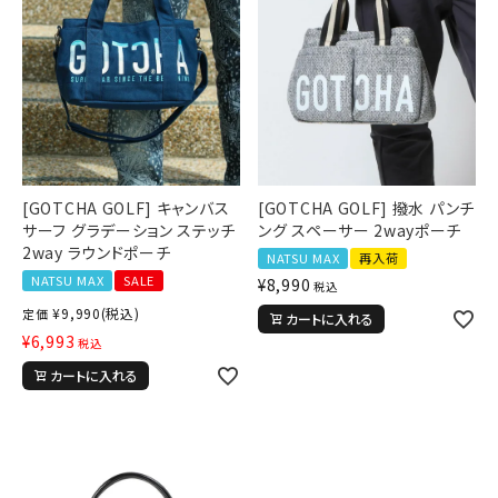
[GOTCHA GOLF] キャンバス
[GOTCHA GOLF] 撥水 パンチ
サーフ グラデーション ステッチ
ング スペーサー 2wayポーチ
2way ラウンドポーチ
NATSU MAX
再入荷
NATSU MAX
SALE
¥
8,990
税込
¥
9,990
(税込)
定価
カートに入れる
¥
6,993
税込
カートに入れる