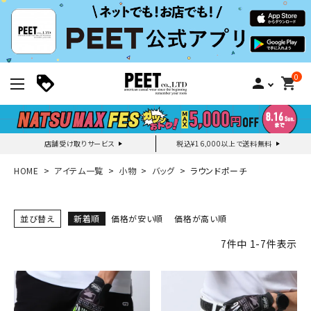
0
person
shopping_cart
店舗受け取りサービス
税込¥16,000以上で送料無料
新規会員登録｜ログイン
HOME
アイテム一覧
小物
バッグ
ラウンドポーチ
ご利用ガイド
並び替え
新着順
価格が安い順
価格が高い順
7
件中
1
-
7
件表示
search