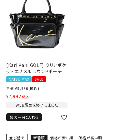
[Karl Kani GOLF] クリアポケ
ット エナメル ラウンドポーチ
NATSU MAX
SALE
¥
9,990
(税込)
定価
¥
7,992
税込
WEB販売を終了しました
カートに入れる
並び替え
新着順
価格が安い順
価格が高い順