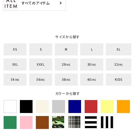
すべてのアイテム
サイズ
S
M
L
XL
XXL
XXXL
サイズから探す
29inc
30inc
32inc
XS
S
M
L
XL
34inc
36inc
38inc
40inc
KIDS
カラー
XXL
XXXL
29inc
30inc
32inc
34inc
36inc
38inc
40inc
KIDS
カラーから探す
tune
絞り込んで検索する