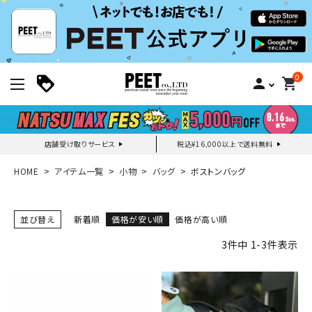
0
person
shopping_cart
店舗受け取りサービス
税込¥16,000以上で送料無料
新規会員登録｜ログイン
HOME
アイテム一覧
小物
バッグ
ボストンバッグ
ご利用ガイド
並び替え
新着順
価格が安い順
価格が高い順
3
件中
1
-
3
件表示
search