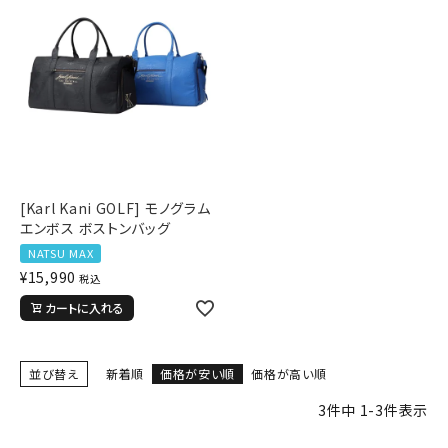
[Karl Kani GOLF] モノグラム
エンボス ボストンバッグ
NATSU MAX
¥
15,990
税込
カートに入れる
並び替え
新着順
価格が安い順
価格が高い順
3
件中
1
-
3
件表示