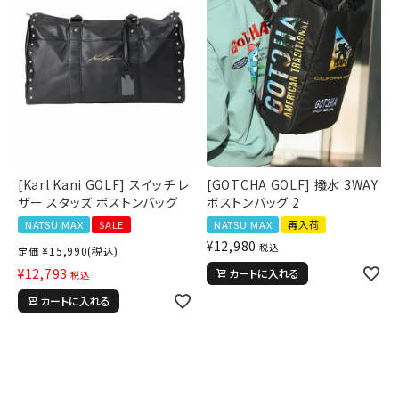
詳しい条件から探す
[Karl Kani GOLF] スイッチ レ
[GOTCHA GOLF] 撥水 3WAY
ザー スタッズ ボストンバッグ
ボストンバッグ 2
NATSU MAX
SALE
NATSU MAX
再入荷
¥
12,980
税込
¥
15,990
(税込)
定価
¥
12,793
カートに入れる
税込
カートに入れる