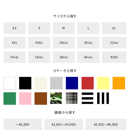
サイズから探す
XS
S
M
L
XL
XXL
XXXL
29inc
30inc
32inc
キーワードから探す
34inc
36inc
38inc
40inc
KIDS
search
カラーから探す
価格から探す
円 ～
円
並び順
価格から探す
カテゴリ
〜¥2,000
¥2,001〜¥3,000
¥3,001〜¥4,000