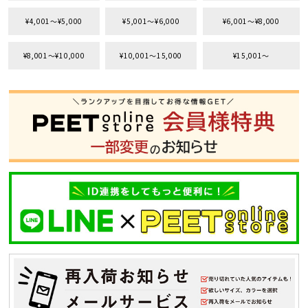
サイズ
¥4,001〜¥5,000
¥5,001〜¥6,000
¥6,001〜¥8,000
S
M
L
¥8,001〜¥10,000
¥10,001〜15,000
¥15,001〜
XL
XXL
XXXL
29inc
30inc
32inc
34inc
36inc
38inc
40inc
KIDS
カラー
tune
絞り込んで検索する